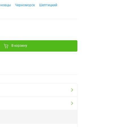
рновцы
Черноморск
Шептицкий
В корзину