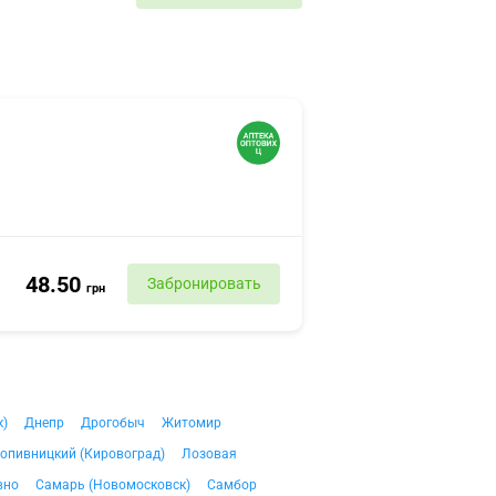
48.50
Забронировать
грн
к)
Днепр
Дрогобыч
Житомир
опивницкий (Кировоград)
Лозовая
вно
Самарь (Новомосковск)
Самбор