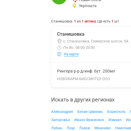
Укрпошта
Станишовка
:
1
из
1
аптека
, где есть
1
шт.
Станишовка
с. Станишовка, Сквирское шоссе, 6А
Пн-Вс: 08:00-20:00
На карте
Рингера р-р д/инф. бут. 200мл
НОВОФАРМ-БИОСИНТЕЗ ООО
Искать в других регионах
Александрия
Белая Церковь
Борисполь
Запорожье
Ивано-Франковск
Измаил
Ир
Лубны
Луцк
Львов
Мукачево
Николае