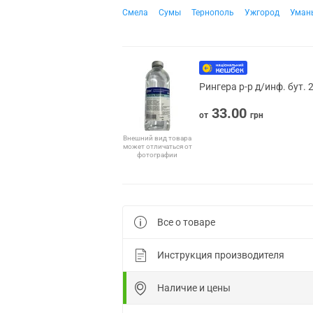
Смела
Сумы
Тернополь
Ужгород
Уман
Рингера р-р д/инф. бут.
33.00
от
грн
Внешний вид товара
может отличаться от
фотографии
Все о товаре
Инструкция производителя
Наличие и цены