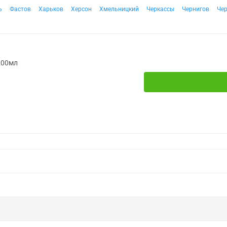
ь
Фастов
Харьков
Херсон
Хмельницкий
Черкассы
Чернигов
Че
 200мл