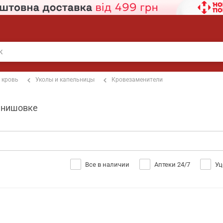
 кровь
Уколы и капельницы
Кровезаменители
танишовке
Все в наличии
Аптеки 24/7
Уц