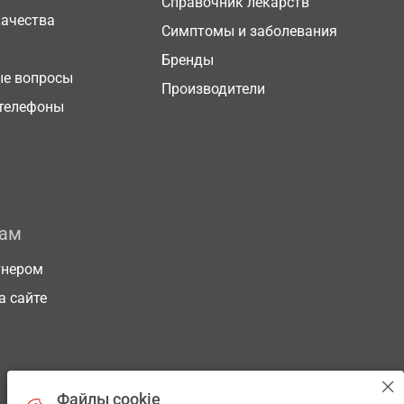
Справочник лекарств
качества
Симптомы и заболевания
Бренды
ые вопросы
Производители
телефоны
рам
тнером
а сайте
Файлы cookie