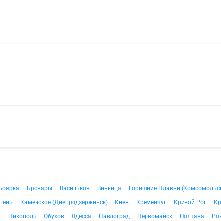
Боярка
Бровары
Васильков
Винница
Горишние Плавни (Комсомольс
пень
Каменское (Днепродзержинск)
Киев
Кременчуг
Кривой Рог
Кр
в
Никополь
Обухов
Одесса
Павлоград
Первомайск
Полтава
Ро