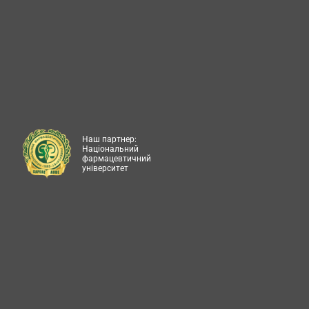
Наш партнер:
Національний
фармацевтичний
університет