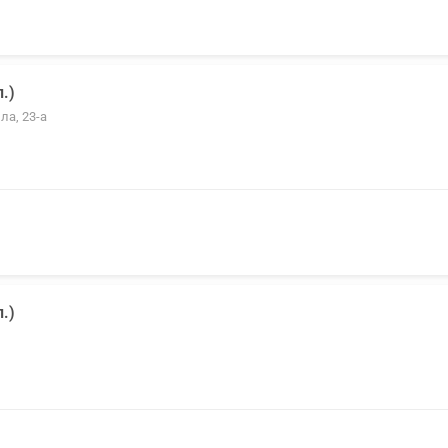
.)
ла, 23-а
.)