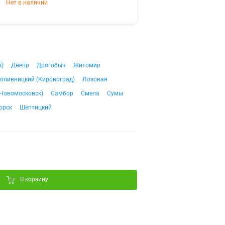
Нет в наличии
к)
Днепр
Дрогобыч
Житомир
опивницкий (Кировоград)
Лозовая
Новомосковск)
Самбор
Смела
Сумы
орск
Шептицкий
В корзину