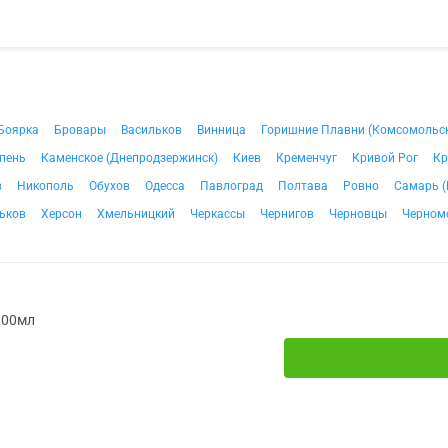
Боярка
Бровары
Васильков
Винница
Горишние Плавни (Комсомольс
пень
Каменское (Днепродзержинск)
Киев
Кременчуг
Кривой Рог
Кр
в
Никополь
Обухов
Одесса
Павлоград
Полтава
Ровно
Самарь (
ьков
Херсон
Хмельницкий
Черкассы
Чернигов
Черновцы
Черном
 200мл