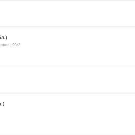
л.)
колая, 9б/2
.)