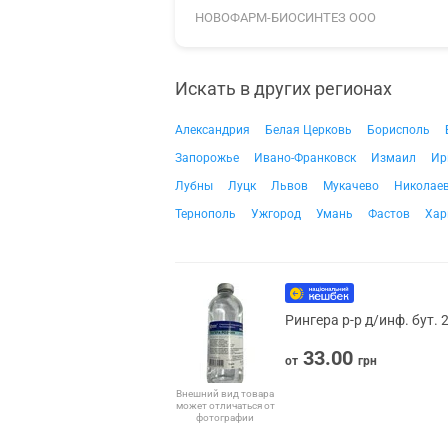
НОВОФАРМ-БИОСИНТЕЗ ООО
Искать в других регионах
Александрия
Белая Церковь
Борисполь
Запорожье
Ивано-Франковск
Измаил
Ир
Лубны
Луцк
Львов
Мукачево
Николае
Тернополь
Ужгород
Умань
Фастов
Хар
Рингера р-р д/инф. бут.
33.00
от
грн
Внешний вид товара
может отличаться от
фотографии