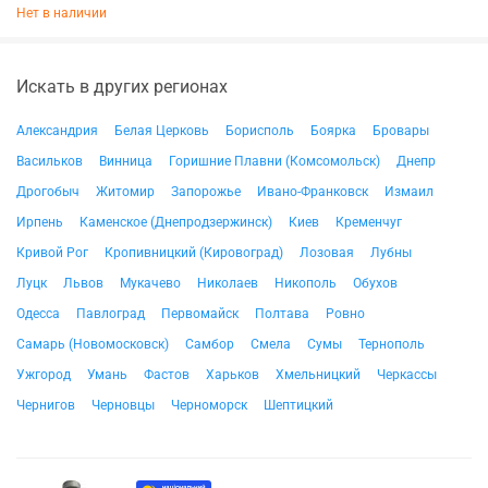
Нет в наличии
Искать в других регионах
Александрия
Белая Церковь
Борисполь
Боярка
Бровары
Васильков
Винница
Горишние Плавни (Комсомольск)
Днепр
Дрогобыч
Житомир
Запорожье
Ивано-Франковск
Измаил
Ирпень
Каменское (Днепродзержинск)
Киев
Кременчуг
Кривой Рог
Кропивницкий (Кировоград)
Лозовая
Лубны
Луцк
Львов
Мукачево
Николаев
Никополь
Обухов
Одесса
Павлоград
Первомайск
Полтава
Ровно
Самарь (Новомосковск)
Самбор
Смела
Сумы
Тернополь
Ужгород
Умань
Фастов
Харьков
Хмельницкий
Черкассы
Чернигов
Черновцы
Черноморск
Шептицкий