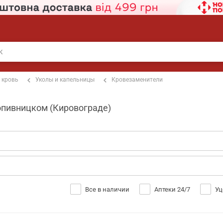
 кровь
Уколы и капельницы
Кровезаменители
ропивницком (Кировограде)
Все в наличии
Аптеки 24/7
Уц