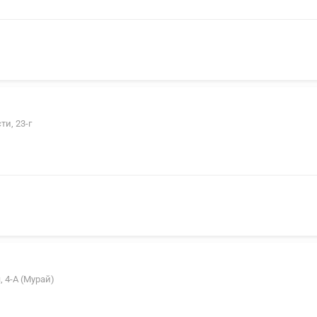
ти, 23-г
 4-А (Мурай)