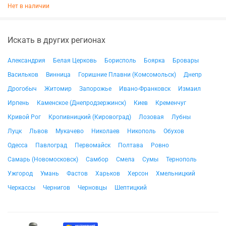
Нет в наличии
Искать в других регионах
Александрия
Белая Церковь
Борисполь
Боярка
Бровары
Васильков
Винница
Горишние Плавни (Комсомольск)
Днепр
Дрогобыч
Житомир
Запорожье
Ивано-Франковск
Измаил
Ирпень
Каменское (Днепродзержинск)
Киев
Кременчуг
Кривой Рог
Кропивницкий (Кировоград)
Лозовая
Лубны
Луцк
Львов
Мукачево
Николаев
Никополь
Обухов
Одесса
Павлоград
Первомайск
Полтава
Ровно
Самарь (Новомосковск)
Самбор
Смела
Сумы
Тернополь
Ужгород
Умань
Фастов
Харьков
Херсон
Хмельницкий
Черкассы
Чернигов
Черновцы
Шептицкий