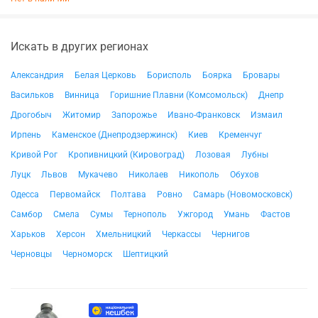
Искать в других регионах
Александрия
Белая Церковь
Борисполь
Боярка
Бровары
Васильков
Винница
Горишние Плавни (Комсомольск)
Днепр
Дрогобыч
Житомир
Запорожье
Ивано-Франковск
Измаил
Ирпень
Каменское (Днепродзержинск)
Киев
Кременчуг
Кривой Рог
Кропивницкий (Кировоград)
Лозовая
Лубны
Луцк
Львов
Мукачево
Николаев
Никополь
Обухов
Одесса
Первомайск
Полтава
Ровно
Самарь (Новомосковск)
Самбор
Смела
Сумы
Тернополь
Ужгород
Умань
Фастов
Харьков
Херсон
Хмельницкий
Черкассы
Чернигов
Черновцы
Черноморск
Шептицкий