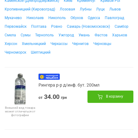
Каменское (Днепродзержинск)
Киев
Кременчуг
Кривой Рог
Кропивницкий (Кировоград)
Лозовая
Лубны
Луцк
Львов
Мукачево
Николаев
Никополь
Обухов
Одесса
Павлоград
Первомайск
Полтава
Ровно
Самарь (Новомосковск)
Самбор
Смела
Сумы
Тернополь
Ужгород
Умань
Фастов
Харьков
Херсон
Хмельницкий
Черкассы
Чернигов
Черновцы
Черноморск
Шептицкий
Рингера р-р д/инф. бут. 200мл
34.00
В корзину
от
грн
Внешний вид товара
может отличаться от
фотографии