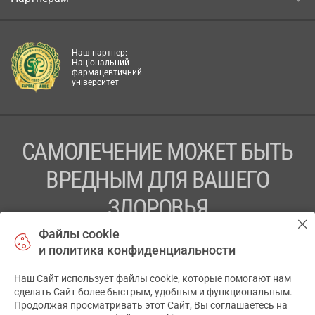
Наш партнер:
Національний
фармацевтичний
університет
САМОЛЕЧЕНИЕ МОЖЕТ БЫТЬ
ВРЕДНЫМ ДЛЯ ВАШЕГО
ЗДОРОВЬЯ
Файлы cookie
ПЕРЕД ПРИМЕНЕНИЕМ ПРЕПАРАТА
и политика конфиденциальности
ПРОКОНСУЛЬТИРУЙТЕСЬ С ВРАЧОМ
Наш Сайт использует файлы cookie, которые помогают нам
✕
ТОВ «АПТЕКА 911.ЮА» Код ЄДРПОУ 43631965.
сделать Сайт более быстрым, удобным и функциональным.
Продолжая просматривать этот Сайт, Вы соглашаетесь на
Отказ от ответственности