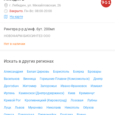
г. Лебедин, ул. Михайловская, 26
Закрыто
.
Пн-Вс: 08:00-20:00
На карте
Рингера р-р д/инф. бут. 200мл
НОВОФАРМ-БИОСИНТЕЗ ООО
Нет в наличии
Искать в других регионах
Александрия
Белая Церковь
Борисполь
Боярка
Бровары
Васильков
Винница
Горишние Плавни (Комсомольск)
Днепр
Дрогобыч
Житомир
Запорожье
Ивано-Франковск
Измаил
Ирпень
Каменское (Днепродзержинск)
Киев
Кременчуг
Кривой Рог
Кропивницкий (Кировоград)
Лозовая
Лубны
Луцк
Львов
Мукачево
Николаев
Никополь
Обухов
Одесса
Павлоград
Первомайск
Полтава
Ровно