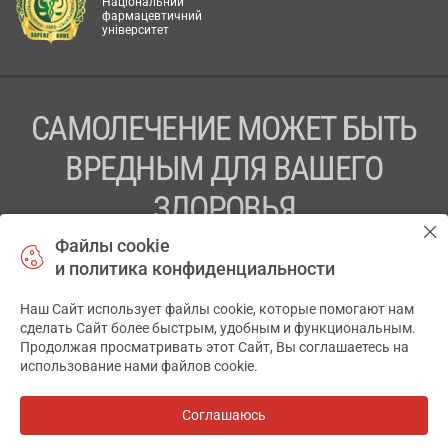
Національний
фармацевтичний
університет
САМОЛЕЧЕНИЕ МОЖЕТ БЫТЬ
ВРЕДНЫМ ДЛЯ ВАШЕГО
ЗДОРОВЬЯ
Файлы cookie
ПЕРЕД ПРИМЕНЕНИЕМ ПРЕПАРАТА
и политика конфиденциальности
ПРОКОНСУЛЬТИРУЙТЕСЬ С ВРАЧОМ
Наш Сайт использует файлы cookie, которые помогают нам
✕
ТОВ «АПТЕКА 911.ЮА» Код ЄДРПОУ 43631965.
сделать Сайт более быстрым, удобным и функциональным.
Продолжая просматривать этот Сайт, Вы соглашаетесь на
Отказ от ответственности
использование нами файлов cookie.
© 2014-2026. Медицинская информационная система
АПТЕКА911.ЮА
Соглашаюсь
Все аптеки
на карте