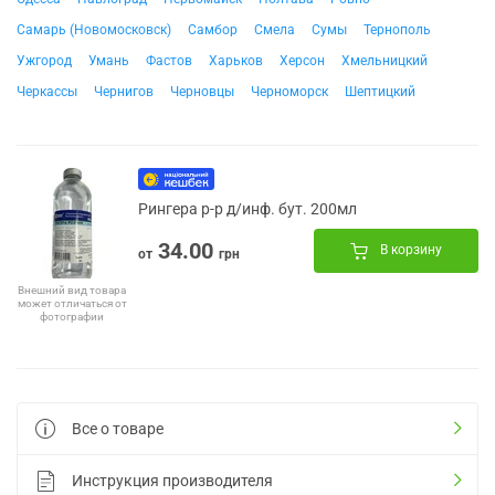
Самарь (Новомосковск)
Самбор
Смела
Сумы
Тернополь
Ужгород
Умань
Фастов
Харьков
Херсон
Хмельницкий
Черкассы
Чернигов
Черновцы
Черноморск
Шептицкий
Рингера р-р д/инф. бут. 200мл
34.00
В корзину
от
грн
Внешний вид товара
может отличаться от
фотографии
Все о товаре
Инструкция производителя