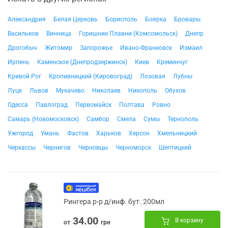
Александрия
Белая Церковь
Борисполь
Боярка
Бровары
Васильков
Винница
Горишние Плавни (Комсомольск)
Днепр
Дрогобыч
Житомир
Запорожье
Ивано-Франковск
Измаил
Ирпень
Каменское (Днепродзержинск)
Киев
Кременчуг
Кривой Рог
Кропивницкий (Кировоград)
Лозовая
Лубны
Луцк
Львов
Мукачево
Николаев
Никополь
Обухов
Одесса
Павлоград
Первомайск
Полтава
Ровно
Самарь (Новомосковск)
Самбор
Смела
Сумы
Тернополь
Ужгород
Умань
Фастов
Харьков
Херсон
Хмельницкий
Черкассы
Чернигов
Черновцы
Черноморск
Шептицкий
Рингера р-р д/инф. бут. 200мл
34.00
В корзину
от
грн