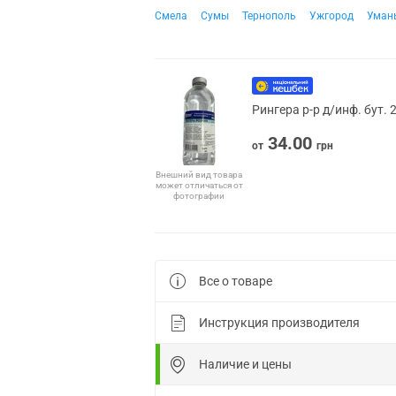
Смела
Сумы
Тернополь
Ужгород
Уман
Рингера р-р д/инф. бут.
34.00
от
грн
Внешний вид товара
может отличаться от
фотографии
Все о товаре
Инструкция производителя
Наличие и цены