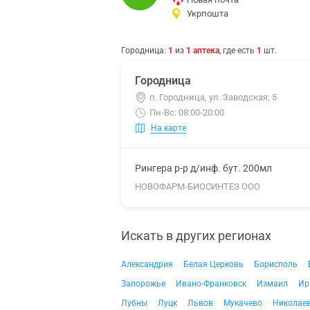
Укрпошта
Городница
:
1
из
1
аптека
, где есть
1
шт.
Городница
п. Городница, ул. Заводская, 5
Пн-Вс: 08:00-20:00
На карте
Рингера р-р д/инф. бут. 200мл
НОВОФАРМ-БИОСИНТЕЗ ООО
Искать в других регионах
Александрия
Белая Церковь
Борисполь
Запорожье
Ивано-Франковск
Измаил
Ир
Лубны
Луцк
Львов
Мукачево
Николае