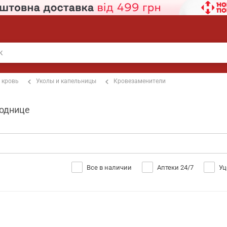
 кровь
Уколы и капельницы
Кровезаменители
роднице
Все в наличии
Аптеки 24/7
Уц