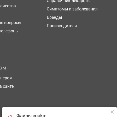
Справочник лекарств
качества
Симптомы и заболевания
Бренды
ые вопросы
Производители
телефоны
рам
тнером
а сайте
Файлы cookie