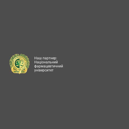
Наш партнер:
Національний
фармацевтичний
університет