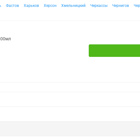
ь
Фастов
Харьков
Херсон
Хмельницкий
Черкассы
Чернигов
Че
 200мл