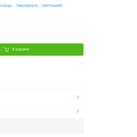
рновцы
Черноморск
Шептицкий
В корзину