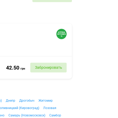
42.50
Забронировать
грн
к)
Днепр
Дрогобыч
Житомир
опивницкий (Кировоград)
Лозовая
вно
Самарь (Новомосковск)
Самбор