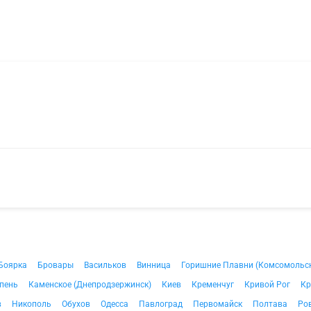
Боярка
Бровары
Васильков
Винница
Горишние Плавни (Комсомольс
пень
Каменское (Днепродзержинск)
Киев
Кременчуг
Кривой Рог
Кр
в
Никополь
Обухов
Одесса
Павлоград
Первомайск
Полтава
Ро