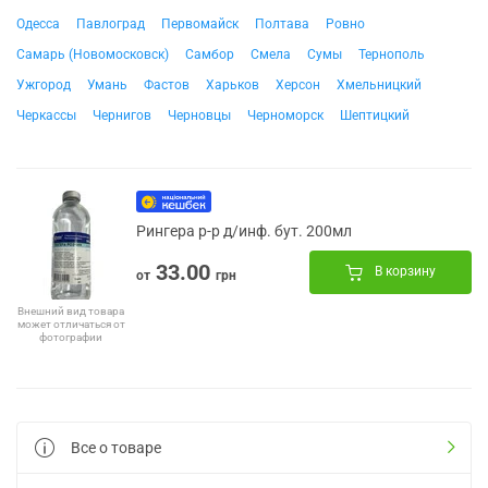
Одесса
Павлоград
Первомайск
Полтава
Ровно
Самарь (Новомосковск)
Самбор
Смела
Сумы
Тернополь
Ужгород
Умань
Фастов
Харьков
Херсон
Хмельницкий
Черкассы
Чернигов
Черновцы
Черноморск
Шептицкий
Рингера р-р д/инф. бут. 200мл
33.00
В корзину
от
грн
Внешний вид товара
может отличаться от
фотографии
Все о товаре