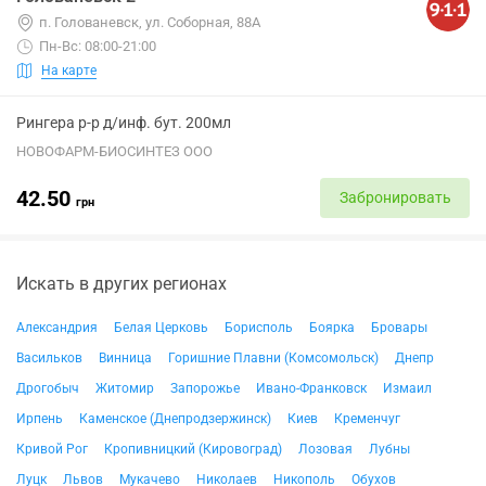
п. Голованевск, ул. Соборная, 88А
Пн-Вс: 08:00-21:00
На карте
Рингера р-р д/инф. бут. 200мл
НОВОФАРМ-БИОСИНТЕЗ ООО
42.50
Забронировать
грн
Искать в других регионах
Александрия
Белая Церковь
Борисполь
Боярка
Бровары
Васильков
Винница
Горишние Плавни (Комсомольск)
Днепр
Дрогобыч
Житомир
Запорожье
Ивано-Франковск
Измаил
Ирпень
Каменское (Днепродзержинск)
Киев
Кременчуг
Кривой Рог
Кропивницкий (Кировоград)
Лозовая
Лубны
Луцк
Львов
Мукачево
Николаев
Никополь
Обухов