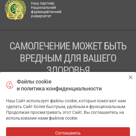
Наш партнер:
Національний
фармацевтичний
університет
САМОЛЕЧЕНИЕ МОЖЕТ БЫТЬ
ВРЕДНЫМ ДЛЯ ВАШЕГО
ЗДОРОВЬЯ
Файлы cookie
ПЕРЕД ПРИМЕНЕНИЕМ ПРЕПАРАТА
и политика конфиденциальности
ПРОКОНСУЛЬТИРУЙТЕСЬ С ВРАЧОМ
Наш Сайт использует файлы cookie, которые помогают нам
✕
ТОВ «АПТЕКА 911.ЮА» Код ЄДРПОУ 43631965.
сделать Сайт более быстрым, удобным и функциональным.
Продолжая просматривать этот Сайт, Вы соглашаетесь на
Отказ от ответственности
использование нами файлов cookie.
© 2014-2026. Медицинская информационная система
АПТЕКА911.ЮА
Соглашаюсь
Все аптеки