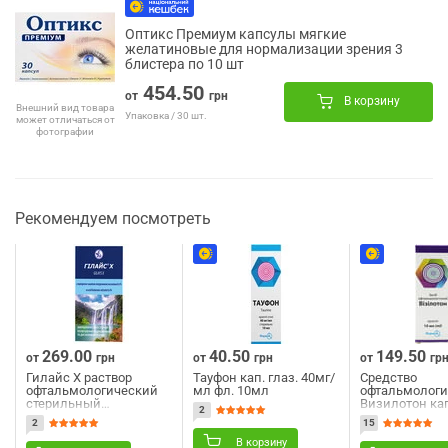
Оптикс Премиум капсулы мягкие
желатиновые для нормализации зрения 3
блистера по 10 шт
454.50
от
грн
В корзину
Внешний вид товара
Упаковка / 30 шт.
может отличаться от
фотографии
Рекомендуем посмотреть
269.00
40.50
149.50
от
грн
от
грн
от
гр
Гилайс Х раствор
Тауфон кап. глаз. 40мг/
Средство
офтальмологический
мл фл. 10мл
офтальмологи
стерильный
Визилотон ка
2
увлажняющий с
глазные флак
2
15
перекрестно-сшитой
гиалуроновой кислотой
В корзину