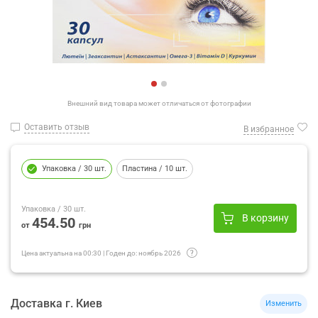
Внешний вид товара может отличаться от фотографии
Оставить отзыв
В избранное
Упаковка
/ 30 шт.
Пластина
/ 10 шт.
Упаковка
/ 30 шт.
В корзину
454.50
от
грн
Цена актуальна на
00:30
|
Годен до:
ноябрь 2026
Доставка
г.
Киев
Изменить