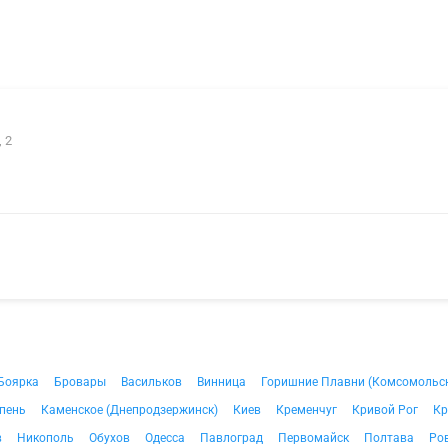
 2
Боярка
Бровары
Васильков
Винница
Горишние Плавни (Комсомольс
пень
Каменское (Днепродзержинск)
Киев
Кременчуг
Кривой Рог
Кр
в
Никополь
Обухов
Одесса
Павлоград
Первомайск
Полтава
Ро