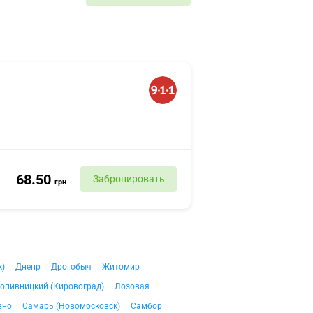
68.50
Забронировать
грн
к)
Днепр
Дрогобыч
Житомир
опивницкий (Кировоград)
Лозовая
вно
Самарь (Новомосковск)
Самбор