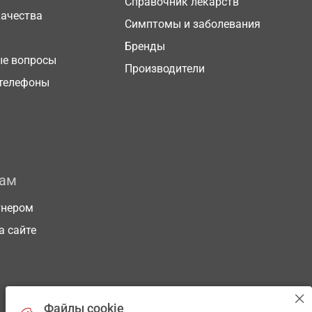
Справочник лекарств
качества
Симптомы и заболевания
Бренды
ые вопросы
Производители
телефоны
рам
тнером
а сайте
Файлы cookie