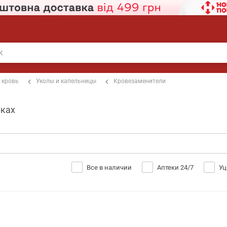
 кровь
Уколы и капельницы
Кровезаменители
рках
Все в наличии
Аптеки 24/7
Уц