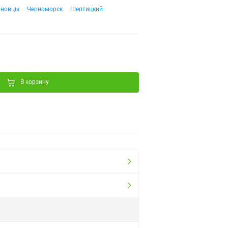
рновцы
Черноморск
Шептицкий
В корзину