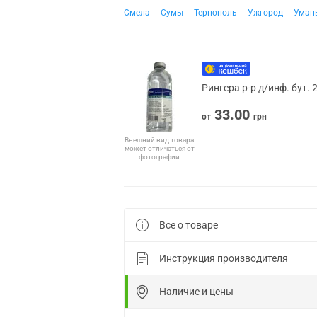
Смела
Сумы
Тернополь
Ужгород
Уман
Рингера р-р д/инф. бут.
33.00
от
грн
Внешний вид товара
может отличаться от
фотографии
Все о товаре
Инструкция производителя
Наличие и цены