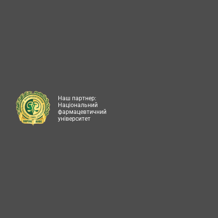
Наш партнер:
Національний
фармацевтичний
університет