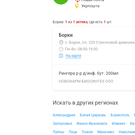
Укрпошта
Борки
:
1
из
1
аптека
, где есть
1
шт.
Борки
с. Борки, пл. 223 Стрелковой дивизии,
Пн-Вс: 08:00-19:00
На карте
Рингера р-р д/инф. бут. 200мл
НОВОФАРМ-БИОСИНТЕЗ ООО
Искать в других регионах
Александрия
Белая Церковь
Борисполь
Запорожье
Ивано-Франковск
Измаил
Ир
Лубны
Луцк
Львов
Мукачево
Николае