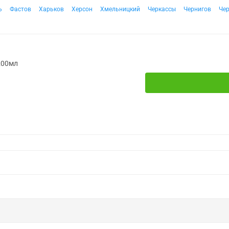
ь
Фастов
Харьков
Херсон
Хмельницкий
Черкассы
Чернигов
Че
 200мл