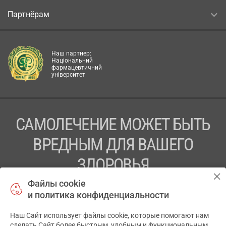
Партнёрам
Наш партнер:
Національний
фармацевтичний
університет
САМОЛЕЧЕНИЕ МОЖЕТ БЫТЬ
ВРЕДНЫМ ДЛЯ ВАШЕГО
ЗДОРОВЬЯ
Файлы cookie
ПЕРЕД ПРИМЕНЕНИЕМ ПРЕПАРАТА
и политика конфиденциальности
ПРОКОНСУЛЬТИРУЙТЕСЬ С ВРАЧОМ
Наш Сайт использует файлы cookie, которые помогают нам
✕
ТОВ «АПТЕКА 911.ЮА» Код ЄДРПОУ 43631965.
сделать Сайт более быстрым, удобным и функциональным.