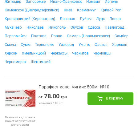
Житомир
Запорожье
Ивано-Франковск
Измаил
Ирпень
Каменское (Днепродзержинск)
Киев
Кременчуг
Кривой Рог
Кропивницкий (Кировоград)
Лозовая
Лубны
Луцк
Львов
Мукачево
Николаев
Никополь
Обухов
Одесса
Павлоград
Первомайск
Полтава
Ровно
Самарь (Новомосковск)
Самбор
Смела
Сумы
Тернополь
Ужгород
Умань
Фастов
Харьков
Херсон
Хмельницкий
Черкассы
Чернигов
Черновцы
Черноморск
Шептицкий
Парафаст капс. мягкие 500мг №10
78.00
от
грн
В корзину
Упаковка / 10 шт.
Внешний вид товара
может отличаться от
фотографии