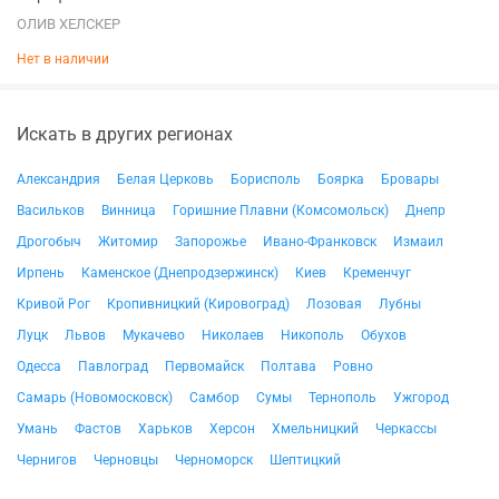
ОЛИВ ХЕЛСКЕР
Нет в наличии
Искать в других регионах
Александрия
Белая Церковь
Борисполь
Боярка
Бровары
Васильков
Винница
Горишние Плавни (Комсомольск)
Днепр
Дрогобыч
Житомир
Запорожье
Ивано-Франковск
Измаил
Ирпень
Каменское (Днепродзержинск)
Киев
Кременчуг
Кривой Рог
Кропивницкий (Кировоград)
Лозовая
Лубны
Луцк
Львов
Мукачево
Николаев
Никополь
Обухов
Одесса
Павлоград
Первомайск
Полтава
Ровно
Самарь (Новомосковск)
Самбор
Сумы
Тернополь
Ужгород
Умань
Фастов
Харьков
Херсон
Хмельницкий
Черкассы
Чернигов
Черновцы
Черноморск
Шептицкий