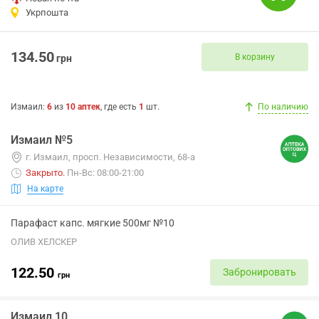
Укрпошта
134.50
В корзину
грн
Измаил
:
6
из
10
аптек
, где есть
1
шт.
По наличию
Измаил №5
г. Измаил, просп. Независимости, 68-а
Закрыто
.
Пн-Вс: 08:00-21:00
На карте
Парафаст капс. мягкие 500мг №10
ОЛИВ ХЕЛСКЕР
122.50
Забронировать
грн
Измаил 10