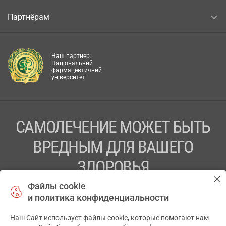
Партнёрам
Наш партнер:
Національний
фармацевтичний
університет
САМОЛЕЧЕНИЕ МОЖЕТ БЫТЬ
ВРЕДНЫМ ДЛЯ ВАШЕГО
ЗДОРОВЬЯ
Файлы cookie
ПЕРЕД ПРИМЕНЕНИЕМ ПРЕПАРАТА
и политика конфиденциальности
ПРОКОНСУЛЬТИРУЙТЕСЬ С ВРАЧОМ
Наш Сайт использует файлы cookie, которые помогают нам
✕
ТОВ «АПТЕКА 911.ЮА» Код ЄДРПОУ 43631965.