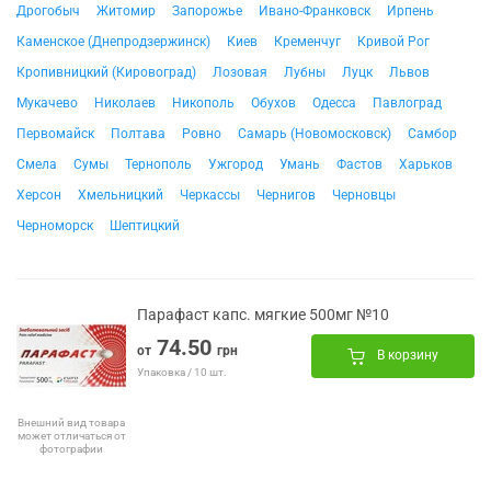
Дрогобыч
Житомир
Запорожье
Ивано-Франковск
Ирпень
Каменское (Днепродзержинск)
Киев
Кременчуг
Кривой Рог
Кропивницкий (Кировоград)
Лозовая
Лубны
Луцк
Львов
Мукачево
Николаев
Никополь
Обухов
Одесса
Павлоград
Первомайск
Полтава
Ровно
Самарь (Новомосковск)
Самбор
Смела
Сумы
Тернополь
Ужгород
Умань
Фастов
Харьков
Херсон
Хмельницкий
Черкассы
Чернигов
Черновцы
Черноморск
Шептицкий
Парафаст капс. мягкие 500мг №10
74.50
от
грн
В корзину
Упаковка / 10 шт.
Внешний вид товара
может отличаться от
фотографии