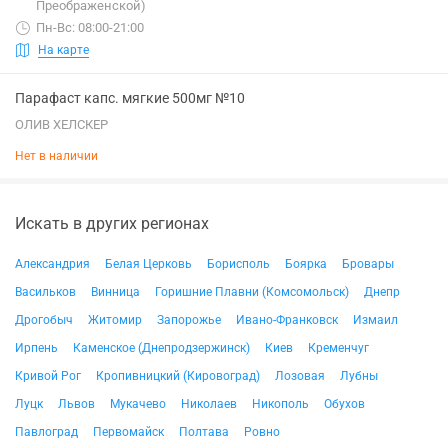
Преображенской)
Пн-Вс: 08:00-21:00
На карте
Парафаст капс. мягкие 500мг №10
ОЛИВ ХЕЛСКЕР
Нет в наличии
Искать в других регионах
Александрия
Белая Церковь
Борисполь
Боярка
Бровары
Васильков
Винница
Горишние Плавни (Комсомольск)
Днепр
Дрогобыч
Житомир
Запорожье
Ивано-Франковск
Измаил
Ирпень
Каменское (Днепродзержинск)
Киев
Кременчуг
Кривой Рог
Кропивницкий (Кировоград)
Лозовая
Лубны
Луцк
Львов
Мукачево
Николаев
Никополь
Обухов
Павлоград
Первомайск
Полтава
Ровно