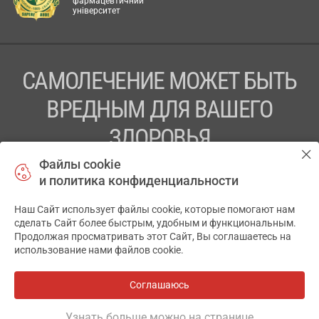
фармацевтичний
університет
САМОЛЕЧЕНИЕ МОЖЕТ БЫТЬ
ВРЕДНЫМ ДЛЯ ВАШЕГО
ЗДОРОВЬЯ
Файлы cookie
ПЕРЕД ПРИМЕНЕНИЕМ ПРЕПАРАТА
и политика конфиденциальности
ПРОКОНСУЛЬТИРУЙТЕСЬ С ВРАЧОМ
Наш Сайт использует файлы cookie, которые помогают нам
✕
ТОВ «АПТЕКА 911.ЮА» Код ЄДРПОУ 43631965.
сделать Сайт более быстрым, удобным и функциональным.
Продолжая просматривать этот Сайт, Вы соглашаетесь на
Отказ от ответственности
использование нами файлов cookie.
© 2014-2026. Медицинская информационная система
АПТЕКА911.ЮА
Соглашаюсь
Все аптеки
на карте
Разработка и поддержка сайта -
wu.ua
Узнать больше можно на странице