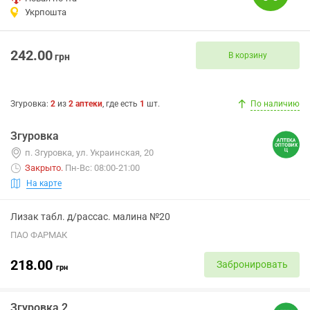
Укрпошта
242.00
В корзину
грн
Згуровка
:
2
из
2
аптеки
, где есть
1
шт.
По наличию
Згуровка
п. Згуровка, ул. Украинская, 20
Закрыто
.
Пн-Вс: 08:00-21:00
На карте
Лизак табл. д/рассас. малина №20
ПАО ФАРМАК
218.00
Забронировать
грн
Згуровка 2