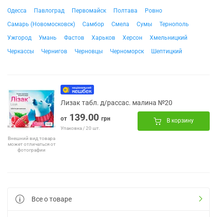
Одесса
Павлоград
Первомайск
Полтава
Ровно
Самарь (Новомосковск)
Самбор
Смела
Сумы
Тернополь
Ужгород
Умань
Фастов
Харьков
Херсон
Хмельницкий
Черкассы
Чернигов
Черновцы
Черноморск
Шептицкий
Лизак табл. д/рассас. малина №20
139.00
от
грн
В корзину
Упаковка / 20 шт.
Внешний вид товара
может отличаться от
фотографии
Все о товаре