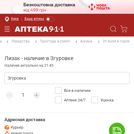
Киев
Ваша аптека
Лекарства
Простуда и грипп
Ангина
От боли в горле
ая
Лизак - наличие в Згуровке
Наличие актуально на 21:45
Все в наличии
Аптеки 24/7
Уценка
Адресная доставка
Курьер
Новая почта