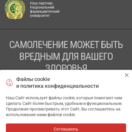
Наш партнер:
Національний
фармацевтичний
університет
САМОЛЕЧЕНИЕ МОЖЕТ БЫТЬ
ВРЕДНЫМ ДЛЯ ВАШЕГО
ЗДОРОВЬЯ
Файлы cookie
ПЕРЕД ПРИМЕНЕНИЕМ ПРЕПАРАТА
и политика конфиденциальности
ПРОКОНСУЛЬТИРУЙТЕСЬ С ВРАЧОМ
Наш Сайт использует файлы cookie, которые помогают нам
✕
ТОВ «АПТЕКА 911.ЮА» Код ЄДРПОУ 43631965.
сделать Сайт более быстрым, удобным и функциональным.
Продолжая просматривать этот Сайт, Вы соглашаетесь на
Отказ от ответственности
использование нами файлов cookie.
© 2014-2026. Медицинская информационная система
АПТЕКА911.ЮА
Соглашаюсь
Все аптеки