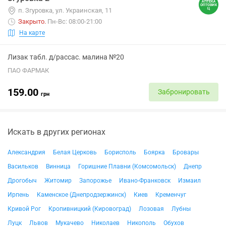
п. Згуровка, ул. Украинская, 11
Закрыто
.
Пн-Вс: 08:00-21:00
На карте
Лизак табл. д/рассас. малина №20
ПАО ФАРМАК
159.00
Забронировать
грн
Искать в других регионах
Александрия
Белая Церковь
Борисполь
Боярка
Бровары
Васильков
Винница
Горишние Плавни (Комсомольск)
Днепр
Дрогобыч
Житомир
Запорожье
Ивано-Франковск
Измаил
Ирпень
Каменское (Днепродзержинск)
Киев
Кременчуг
Кривой Рог
Кропивницкий (Кировоград)
Лозовая
Лубны
Луцк
Львов
Мукачево
Николаев
Никополь
Обухов