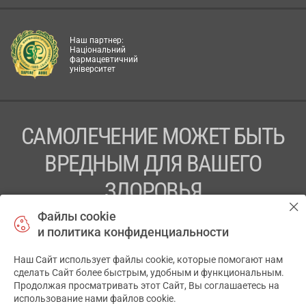
Наш партнер:
Національний
фармацевтичний
університет
САМОЛЕЧЕНИЕ МОЖЕТ БЫТЬ
ВРЕДНЫМ ДЛЯ ВАШЕГО
ЗДОРОВЬЯ
Файлы cookie
ПЕРЕД ПРИМЕНЕНИЕМ ПРЕПАРАТА
и политика конфиденциальности
ПРОКОНСУЛЬТИРУЙТЕСЬ С ВРАЧОМ
Наш Сайт использует файлы cookie, которые помогают нам
✕
ТОВ «АПТЕКА 911.ЮА» Код ЄДРПОУ 43631965.
сделать Сайт более быстрым, удобным и функциональным.
Продолжая просматривать этот Сайт, Вы соглашаетесь на
Отказ от ответственности
использование нами файлов cookie.