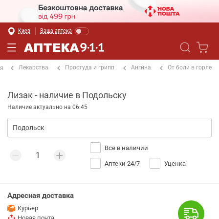
Киев
Ваша аптека
Лекарства
Простуда и грипп
Ангина
От боли в горле
ая
Лизак - наличие в Подольску
Наличие актуально на 06:45
Все в наличии
Аптеки 24/7
Уценка
Адресная доставка
Курьер
Новая почта