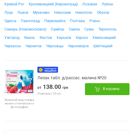
Кривой Рог
Кропивницкий (Кировоград)
Лозовая
Лубны
Луцк
Львов
Мукачево
Николаев
Никополь
Обухов
Одесса
Павлоград
Первомайск
Полтава
Ровно
Самарь (Новомосковск)
Самбор
Смела
Сумы
Тернополь
Ужгород
Умань
Фастов
Харьков
Херсон
Хмельницкий
Черкассы
Чернигов
Черновцы
Черноморск
Шептицкий
Лизак табл. д/рассас. малина №20
138.00
от
грн
В корзину
Упаковка / 20 шт.
Внешний вид товара
может отличаться от
фотографии