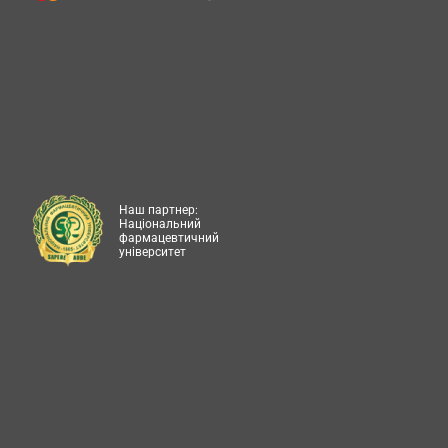
Наш партнер:
Національний
фармацевтичний
університет