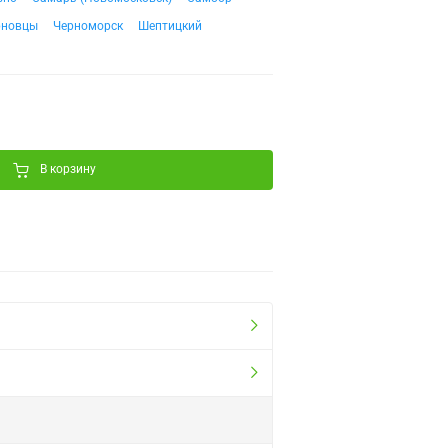
рновцы
Черноморск
Шептицкий
В корзину