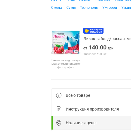
Смела
Сумы
Тернополь
Ужгород
Уман
Лизак табл. д/рассас. 
140.00
от
грн
Упаковка / 20 шт.
Внешний вид товара
может отличаться от
фотографии
Все о товаре
Инструкция производителя
Наличие и цены