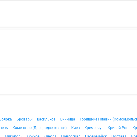
Боярка
Бровары
Васильков
Винница
Горишние Плавни (Комсомольс
пень
Каменское (Днепродзержинск)
Киев
Кременчуг
Кривой Рог
Кр
в
Никополь
Обухов
Одесса
Павлоград
Первомайск
Полтава
Ро