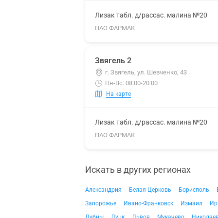
Лизак табл. д/рассас. малина №20
ПАО ФАРМАК
Звягель 2
г. Звягель, ул. Шевченко, 43
Пн-Вс: 08:00-20:00
На карте
Лизак табл. д/рассас. малина №20
ПАО ФАРМАК
Искать в других регионах
Александрия
Белая Церковь
Борисполь
Запорожье
Ивано-Франковск
Измаил
Ир
Лубны
Луцк
Львов
Мукачево
Николае