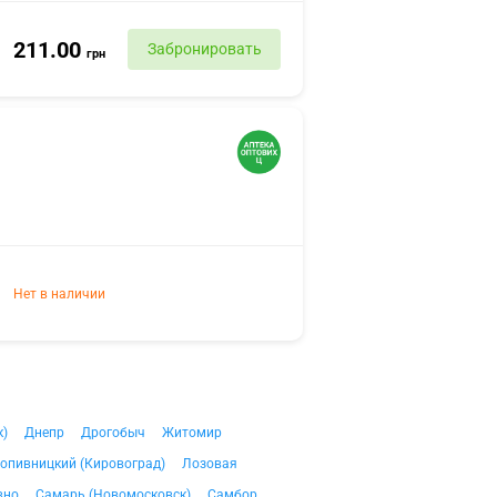
211.00
Забронировать
грн
Нет в наличии
к)
Днепр
Дрогобыч
Житомир
опивницкий (Кировоград)
Лозовая
вно
Самарь (Новомосковск)
Самбор