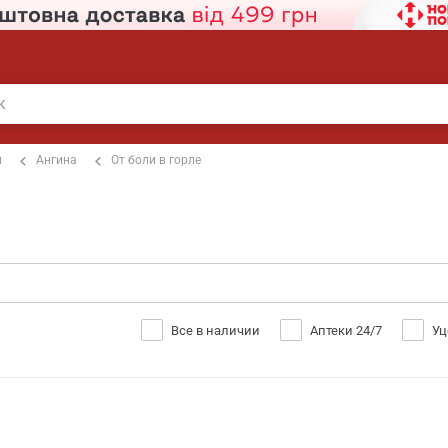
п
Ангина
От боли в горле
Все в наличии
Аптеки 24/7
Уц