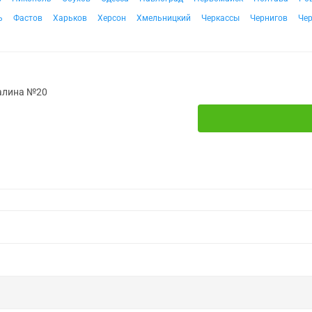
ь
Фастов
Харьков
Херсон
Хмельницкий
Черкассы
Чернигов
Че
малина №20