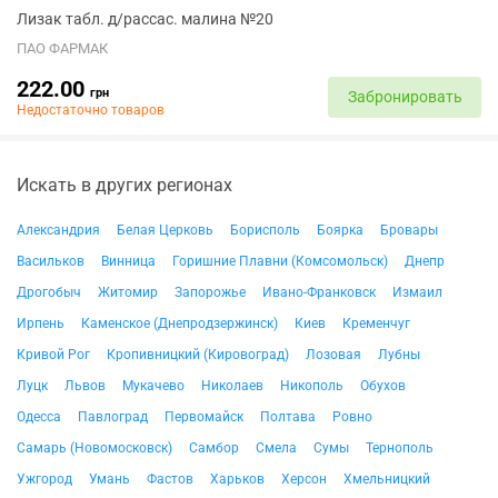
Лизак табл. д/рассас. малина №20
ПАО ФАРМАК
222.00
грн
Забронировать
Недостаточно товаров
Искать в других регионах
Александрия
Белая Церковь
Борисполь
Боярка
Бровары
Васильков
Винница
Горишние Плавни (Комсомольск)
Днепр
Дрогобыч
Житомир
Запорожье
Ивано-Франковск
Измаил
Ирпень
Каменское (Днепродзержинск)
Киев
Кременчуг
Кривой Рог
Кропивницкий (Кировоград)
Лозовая
Лубны
Луцк
Львов
Мукачево
Николаев
Никополь
Обухов
Одесса
Павлоград
Первомайск
Полтава
Ровно
Самарь (Новомосковск)
Самбор
Смела
Сумы
Тернополь
Ужгород
Умань
Фастов
Харьков
Херсон
Хмельницкий