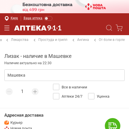
Киев
Ваша аптека
Лекарства
Простуда и грипп
Ангина
От боли в горле
ая
Лизак - наличие в Машевке
Наличие актуально на 22:30
Все в наличии
Аптеки 24/7
Уценка
Адресная доставка
Курьер
Новая почта