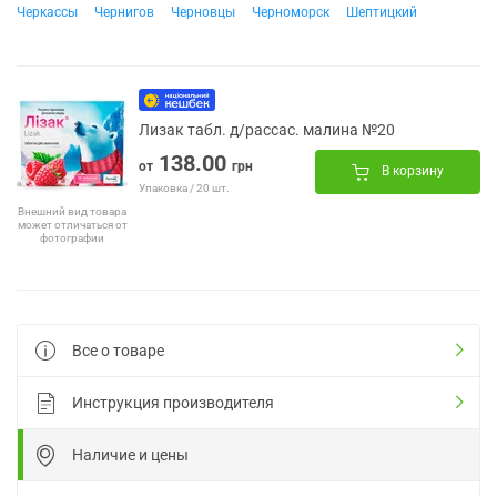
Черкассы
Чернигов
Черновцы
Черноморск
Шептицкий
Лизак табл. д/рассас. малина №20
138.00
от
грн
В корзину
Упаковка / 20 шт.
Внешний вид товара
может отличаться от
фотографии
Все о товаре
Инструкция производителя
Наличие и цены