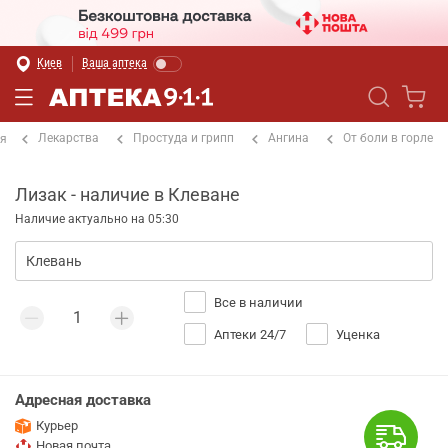
Киев
Ваша аптека
Лекарства
Простуда и грипп
Ангина
От боли в горле
ая
Лизак - наличие в Клеване
Наличие актуально на 05:30
Все в наличии
Аптеки 24/7
Уценка
Адресная доставка
Курьер
Новая почта