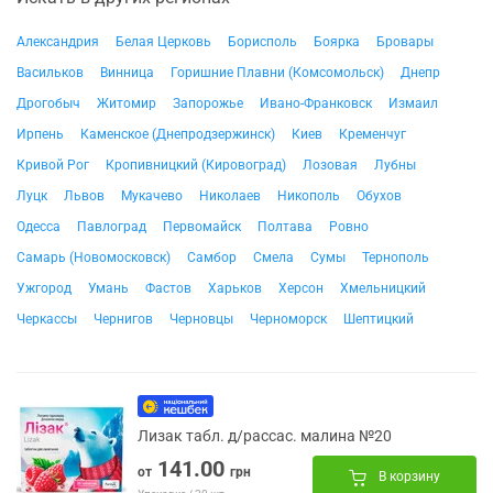
Александрия
Белая Церковь
Борисполь
Боярка
Бровары
Васильков
Винница
Горишние Плавни (Комсомольск)
Днепр
Дрогобыч
Житомир
Запорожье
Ивано-Франковск
Измаил
Ирпень
Каменское (Днепродзержинск)
Киев
Кременчуг
Кривой Рог
Кропивницкий (Кировоград)
Лозовая
Лубны
Луцк
Львов
Мукачево
Николаев
Никополь
Обухов
Одесса
Павлоград
Первомайск
Полтава
Ровно
Самарь (Новомосковск)
Самбор
Смела
Сумы
Тернополь
Ужгород
Умань
Фастов
Харьков
Херсон
Хмельницкий
Черкассы
Чернигов
Черновцы
Черноморск
Шептицкий
Лизак табл. д/рассас. малина №20
141.00
от
грн
В корзину