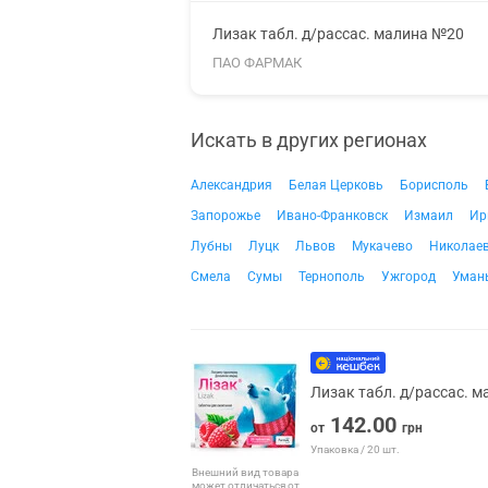
Лизак табл. д/рассас. малина №20
ПАО ФАРМАК
Искать в других регионах
Александрия
Белая Церковь
Борисполь
Запорожье
Ивано-Франковск
Измаил
Ир
Лубны
Луцк
Львов
Мукачево
Николае
Смела
Сумы
Тернополь
Ужгород
Уман
Лизак табл. д/рассас. 
142.00
от
грн
Упаковка / 20 шт.
Внешний вид товара
может отличаться от