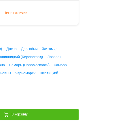
Нет в наличии
к)
Днепр
Дрогобыч
Житомир
опивницкий (Кировоград)
Лозовая
вно
Самарь (Новомосковск)
Самбор
рновцы
Черноморск
Шептицкий
В корзину