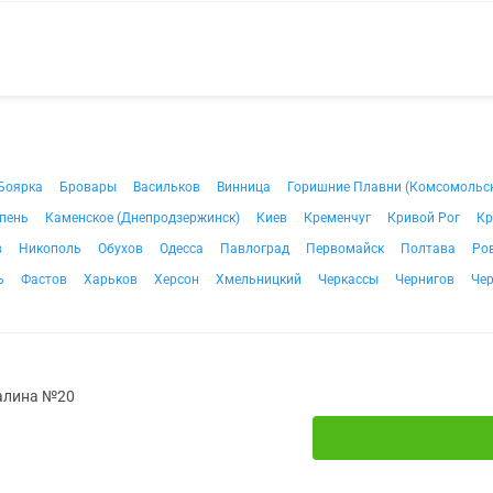
Боярка
Бровары
Васильков
Винница
Горишние Плавни (Комсомольс
пень
Каменское (Днепродзержинск)
Киев
Кременчуг
Кривой Рог
Кр
в
Никополь
Обухов
Одесса
Павлоград
Первомайск
Полтава
Ро
ь
Фастов
Харьков
Херсон
Хмельницкий
Черкассы
Чернигов
Че
малина №20