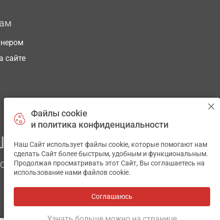
рам
тнером
а сайте
Файлы cookie
и политика конфиденциальности
ЕГО ЗДОРОВЬЯ
Наш Сайт использует файлы cookie, которые помогают нам
✕
сделать Сайт более быстрым, удобным и функциональным.
Продолжая просматривать этот Сайт, Вы соглашаетесь на
ЧОМ
использование нами файлов cookie.
Соглашаюсь
Все аптеки
на карте
Разработка и поддержка сайта -
wu.ua
Узнать больше можно на странице