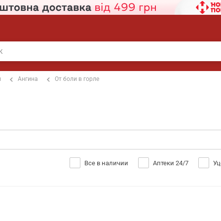
п
Ангина
От боли в горле
Все в наличии
Аптеки 24/7
Уц