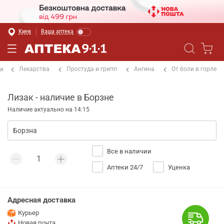
Киев
Ваша аптека
Лекарства
Простуда и грипп
Ангина
От боли в горле
ая
Лизак - наличие в Борзне
Наличие актуально на 14:15
Все в наличии
Аптеки 24/7
Уценка
Адресная доставка
Курьер
Новая почта