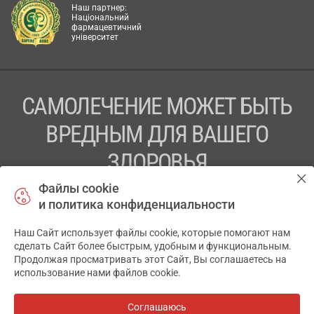
Наш партнер:
Національний
фармацевтичний
університет
САМОЛЕЧЕНИЕ МОЖЕТ БЫТЬ
ВРЕДНЫМ ДЛЯ ВАШЕГО
ЗДОРОВЬЯ
Файлы cookie
ПЕРЕД ПРИМЕНЕНИЕМ ПРЕПАРАТА
и политика конфиденциальности
ПРОКОНСУЛЬТИРУЙТЕСЬ С ВРАЧОМ
Наш Сайт использует файлы cookie, которые помогают нам
✕
ТОВ «АПТЕКА 911.ЮА» Код ЄДРПОУ 43631965.
сделать Сайт более быстрым, удобным и функциональным.
Продолжая просматривать этот Сайт, Вы соглашаетесь на
Отказ от ответственности
использование нами файлов cookie.
© 2014-2026. Медицинская информационная система
АПТЕКА911.ЮА
Соглашаюсь
Все аптеки