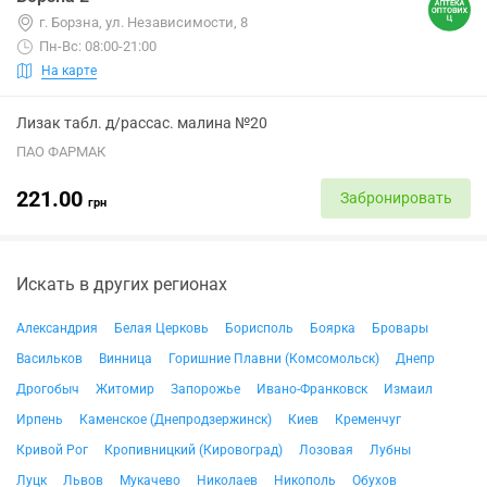
г. Борзна, ул. Независимости, 8
Пн-Вс: 08:00-21:00
На карте
Лизак табл. д/рассас. малина №20
ПАО ФАРМАК
221.00
Забронировать
грн
Искать в других регионах
Александрия
Белая Церковь
Борисполь
Боярка
Бровары
Васильков
Винница
Горишние Плавни (Комсомольск)
Днепр
Дрогобыч
Житомир
Запорожье
Ивано-Франковск
Измаил
Ирпень
Каменское (Днепродзержинск)
Киев
Кременчуг
Кривой Рог
Кропивницкий (Кировоград)
Лозовая
Лубны
Луцк
Львов
Мукачево
Николаев
Никополь
Обухов