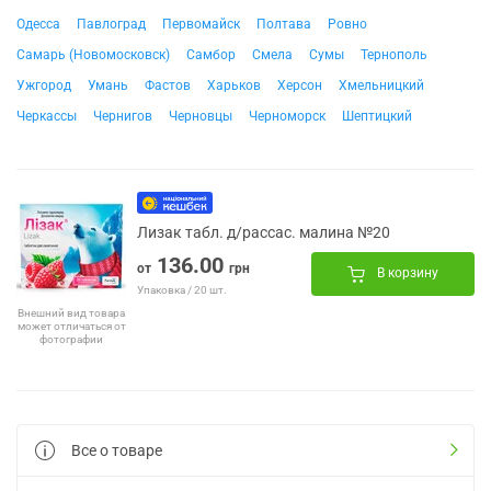
Одесса
Павлоград
Первомайск
Полтава
Ровно
Самарь (Новомосковск)
Самбор
Смела
Сумы
Тернополь
Ужгород
Умань
Фастов
Харьков
Херсон
Хмельницкий
Черкассы
Чернигов
Черновцы
Черноморск
Шептицкий
Лизак табл. д/рассас. малина №20
136.00
от
грн
В корзину
Упаковка / 20 шт.
Внешний вид товара
может отличаться от
фотографии
Все о товаре