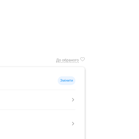
До обраного
Змінити