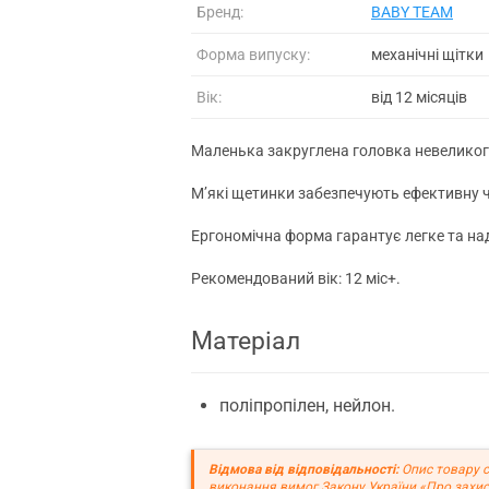
Бренд:
BABY TEAM
Форма випуску:
механічні щітки
Вік:
від 12 місяців
Маленька закруглена головка невеликого
М’які щетинки забезпечують ефективну ч
Ергономічна форма гарантує легке та на
Рекомендований вік: 12 міс+.
Матеріал
поліпропілен, нейлон.
Відмова від відповідальності:
Опис товару с
виконання вимог Закону України «Про захис