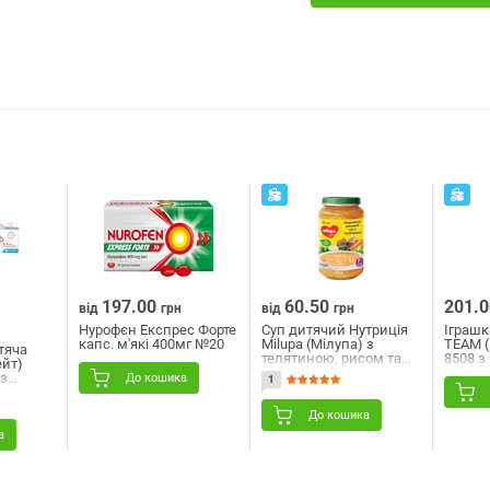
197.00
60.50
201.0
від
грн
від
грн
Нурофєн Експрес Форте
Суп дитячий Нутриція
Іграшк
капс. м'які 400мг №20
Milupa (Мілупа) з
TEAM (
тяча
телятиною, рисом та
8508 з
ейт)
морквою з 7 місяців
асорти
 з
До кошика
1
200 г
 до 6
До кошика
а