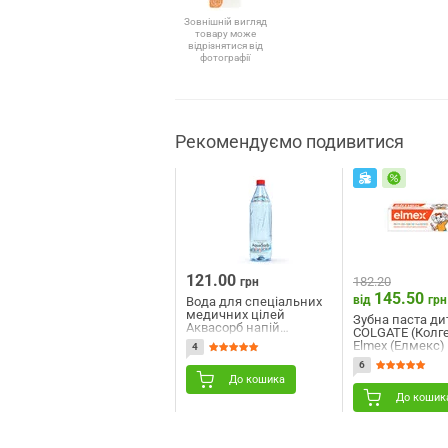
Зовнішній вигляд
товару може
відрізнятися від
фотографії
Рекомендуємо подивитися
121.00
182.20
грн
145.50
від
грн
Вода для спеціальних
медичних цілей
Зубна паста ди
Аквасорб напій
COLGATE (Колг
слабогазований 950 мл
Elmex (Елмекс)
4
NEW
першого зуба та
6
років 50 мл
До кошика
До кошик