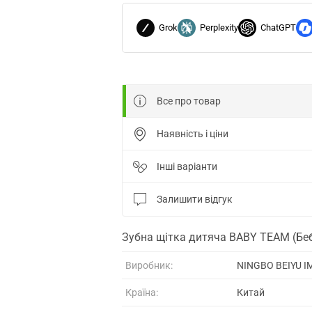
Grok
Perplexity
ChatGPT
Все про товар
Наявність і ціни
Інші варіанти
Залишити відгук
Зубна щітка дитяча BABY TEAM (Бебі
Виробник:
NINGBO BEIYU I
Країна:
Китай