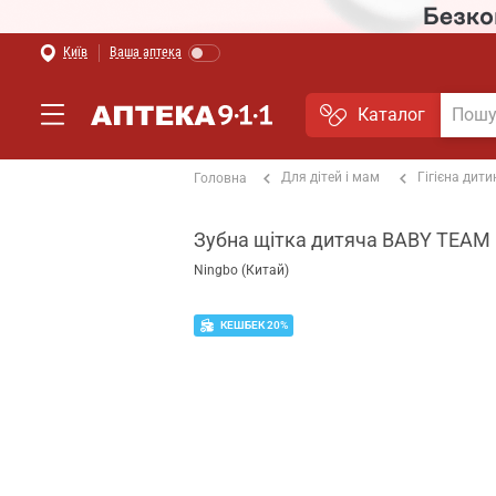
Київ
Ваша аптека
Каталог
Для дітей і мам
Гігієна дити
Головна
Зубна щітка дитяча BABY TEAM (
Ningbo (Китай)
КЕШБЕК 20%