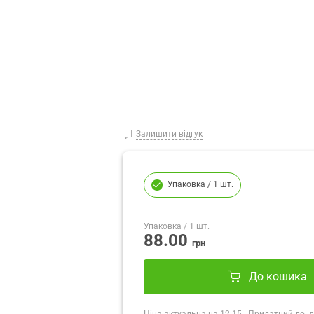
Залишити відгук
Упаковка
/ 1 шт.
Упаковка
/ 1 шт.
88.00
грн
До кошика
Ціна актуальна на
12:15
|
Придатний до:
л