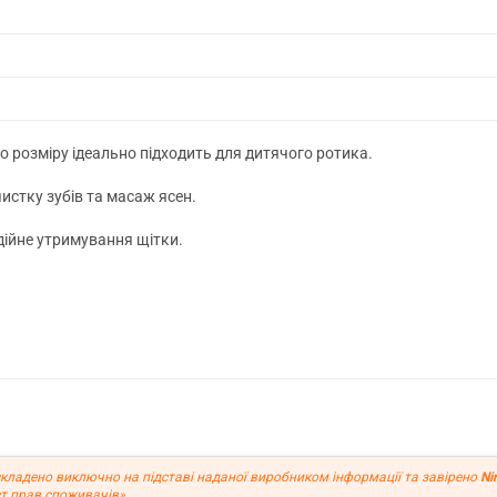
 розміру ідеально підходить для дитячого ротика.
истку зубів та масаж ясен.
дійне утримування щітки.
кладено виключно на підставі наданої виробником інформації та завірено
Ni
т прав споживачів».