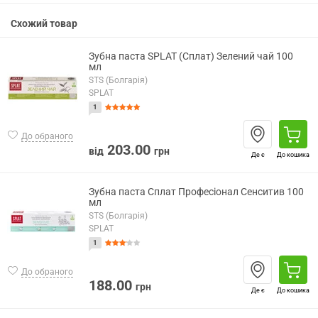
Схожий товар
Зубна паста SPLAT (Сплат) Зелений чай 100
мл
STS (Болгарія)
SPLAT
1
До обраного
203.00
від
грн
Де є
До кошика
Зубна паста Сплат Професіонал Сенситив 100
мл
STS (Болгарія)
SPLAT
1
До обраного
188.00
грн
Де є
До кошика