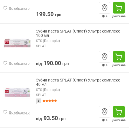
До обраного
199.50
грн
Де є
До кошика
Зубна паста SPLAT (Сплат) Ультракомплекс
100 мл
STS (Болгарія)
SPLAT
190.00
від
грн
До обраного
Де є
До кошика
Зубна паста SPLAT (Сплат) Ультракомплекс
40 мл
STS (Болгарія)
SPLAT
3
До обраного
93.50
від
грн
Де є
До кошика