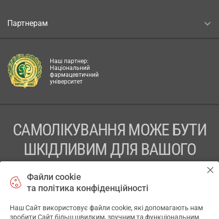
Партнерам
Наш партнер:
Національний
фармацевтичний
університет
САМОЛІКУВАННЯ МОЖЕ БУТИ
ШКІДЛИВИМ ДЛЯ ВАШОГО
ЗДОРОВ’Я
Файли cookie
та політика конфіденційності
ПЕРЕД ЗАСТОСУВАННЯМ ПРЕПАРАТУ ПРОКОНСУЛЬТУЙТЕСЬ
З ЛІКАРЕМ
Наш Сайт використовує файли cookie, які допомагають нам
✕
зробити Сайт більш швидким, зручним та функціональним.