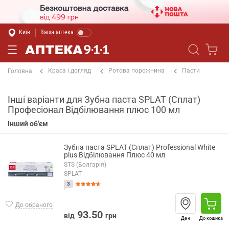
Київ
Ваша аптека
Краса і догляд
Ротова порожнина
Пасти
Головна
Інші варіанти для Зубна паста SPLAT (Сплат)
Професіонал Відбілювання плюс 100 мл
Інший об'єм
Зубна паста SPLAT (Сплат) Professional White
plus Відбілювання Плюс 40 мл
STS (Болгарія)
SPLAT
3
До обраного
93.50
від
грн
Де є
До кошика