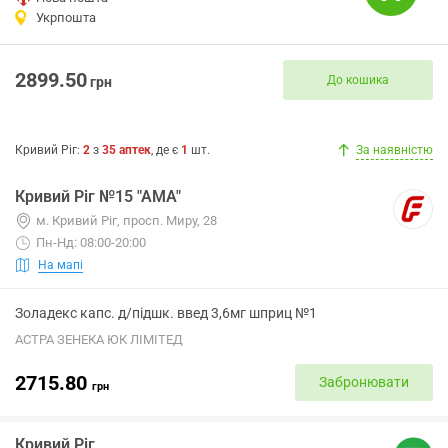
Укрпошта
2899.50
До кошика
грн
Кривий Ріг
:
2
з
35
аптек
, де є
1
шт.
За наявністю
Кривий Ріг №15 "АМА"
м. Кривий Ріг, просп. Миру, 28
Пн-Нд: 08:00-20:00
На мапі
Золадекс капс. д/підшк. введ 3,6мг шприц №1
АСТРА ЗЕНЕКА ЮК ЛІМІТЕД
2715.80
Забронювати
грн
Кривий Ріг