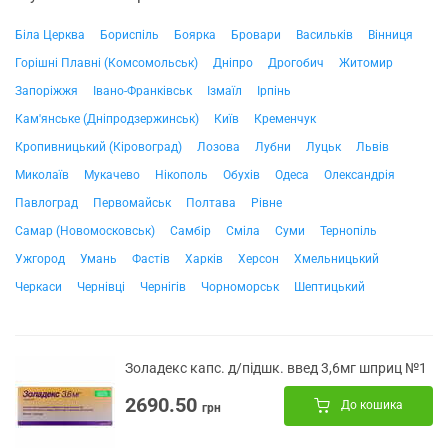
Біла Церква
Бориспіль
Боярка
Бровари
Васильків
Вінниця
Горішні Плавні (Комсомольськ)
Дніпро
Дрогобич
Житомир
Запоріжжя
Івано-Франківськ
Ізмаїл
Ірпінь
Кам'янське (Дніпродзержинськ)
Київ
Кременчук
Кропивницький (Кіровоград)
Лозова
Лубни
Луцьк
Львів
Миколаїв
Мукачево
Нікополь
Обухів
Одеса
Олександрія
Павлоград
Первомайськ
Полтава
Рівне
Самар (Новомосковськ)
Самбір
Сміла
Суми
Тернопіль
Ужгород
Умань
Фастів
Харків
Херсон
Хмельницький
Черкаси
Чернівці
Чернігів
Чорноморськ
Шептицький
Золадекс капс. д/підшк. введ 3,6мг шприц №1
2690.50
До кошика
грн