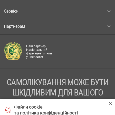
Сервіси
Партнерам
Наш партнер:
Національний
фармацевтичний
університет
САМОЛІКУВАННЯ МОЖЕ БУТИ
ШКІДЛИВИМ ДЛЯ ВАШОГО
ЗДОРОВ’Я
Файли cookie
та політика конфіденційності
ПЕРЕД ЗАСТОСУВАННЯМ ПРЕПАРАТУ ПРОКОНСУЛЬТУЙТЕСЬ