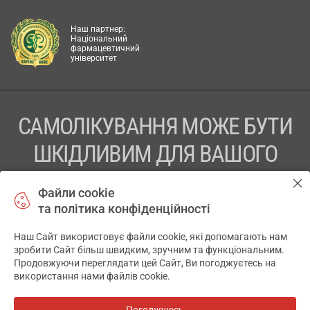
Наш партнер:
Національний
фармацевтичний
університет
САМОЛІКУВАННЯ МОЖЕ БУТИ
ШКІДЛИВИМ ДЛЯ ВАШОГО
ЗДОРОВ’Я
Файли cookie
та політика конфіденційності
ПЕРЕД ЗАСТОСУВАННЯМ ПРЕПАРАТУ ПРОКОНСУЛЬТУЙТЕСЬ
З ЛІКАРЕМ
Наш Сайт використовує файли cookie, які допомагають нам
✕
зробити Сайт більш швидким, зручним та функціональним.
ТОВ «АПТЕКА 911.ЮА» Код ЄДРПОУ 43631965.
Продовжуючи переглядати цей Сайт, Ви погоджуєтесь на
використання нами файлів cookie.
Відмова від відповідальності
© 2014-2026. Медична інформаційна система АПТЕКА911.ЮА