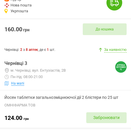
Нова пошта
Укрпошта
160.00
До кошика
грн
Чернівці
:
2
з
8
аптек
, де є
1
шт.
За наявністю
Чернівці 3
м. Чернівці, вул. Ентузіастів, 2В
Пн-Нд: 08:00-21:00
На мапі
Йосен таблетки загальнозміцнюючої дії 2 блістери по 25 шт
ОМНІФАРМА ТОВ
124.00
Забронювати
грн