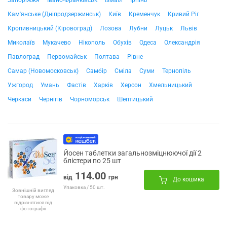
Запоріжжя
Івано-Франківськ
Ізмаїл
Ірпінь
Кам'янське (Дніпродзержинськ)
Київ
Кременчук
Кривий Ріг
Кропивницький (Кіровоград)
Лозова
Лубни
Луцьк
Львів
Миколаїв
Мукачево
Нікополь
Обухів
Одеса
Олександрія
Павлоград
Первомайськ
Полтава
Рівне
Самар (Новомосковськ)
Самбір
Сміла
Суми
Тернопіль
Ужгород
Умань
Фастів
Харків
Херсон
Хмельницький
Черкаси
Чернігів
Чорноморськ
Шептицький
Йосен таблетки загальнозміцнюючої дії 2
блістери по 25 шт
114.00
від
грн
До кошика
Упаковка / 50 шт.
Зовнішній вигляд
товару може
відрізнятися від
фотографії