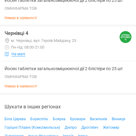
Йосен таблетки загальнозміцнюючої дії 2 блістери по 25 шт
ОМНІФАРМА ТОВ
Немає в наявності
Чернівці 4
м. Чернівці, вул. Героїв Майдану, 23
Пн-Нд: 08:00-21:00
На мапі
Йосен таблетки загальнозміцнюючої дії 2 блістери по 25 шт
ОМНІФАРМА ТОВ
Немає в наявності
Шукати в інших регіонах
Біла Церква
Бориспіль
Боярка
Бровари
Васильків
Вінниця
Горішні Плавні (Комсомольськ)
Дніпро
Дрогобич
Житомир