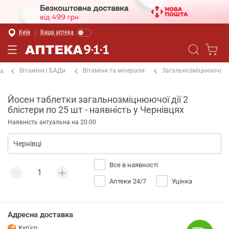
Київ
Ваша аптека
Вітаміни і БАДи
Вітаміни та мінерали
Загальнозміцнюючі
на
Йосен таблетки загальнозміцнюючої дії 2
блістери по 25 шт - наявність у Чернівцях
Наявність актуальна на 20:00
Все в наявності
Аптеки 24/7
Уцінка
Адресна доставка
Кур'єр