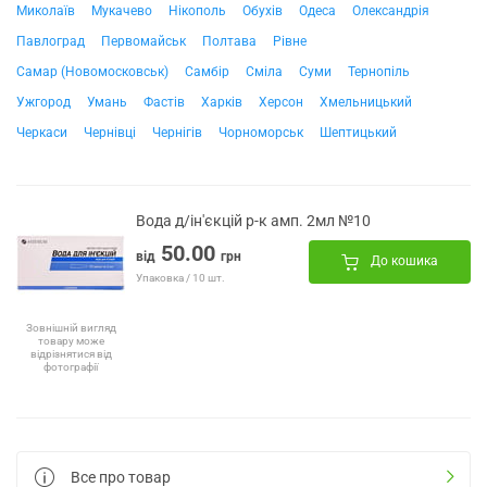
Миколаїв
Мукачево
Нікополь
Обухів
Одеса
Олександрія
Павлоград
Первомайськ
Полтава
Рівне
Самар (Новомосковськ)
Самбір
Сміла
Суми
Тернопіль
Ужгород
Умань
Фастів
Харків
Херсон
Хмельницький
Черкаси
Чернівці
Чернігів
Чорноморськ
Шептицький
Вода д/ін'єкцій р-к амп. 2мл №10
50.00
від
грн
До кошика
Упаковка / 10 шт.
Зовнішній вигляд
товару може
відрізнятися від
фотографії
Все про товар