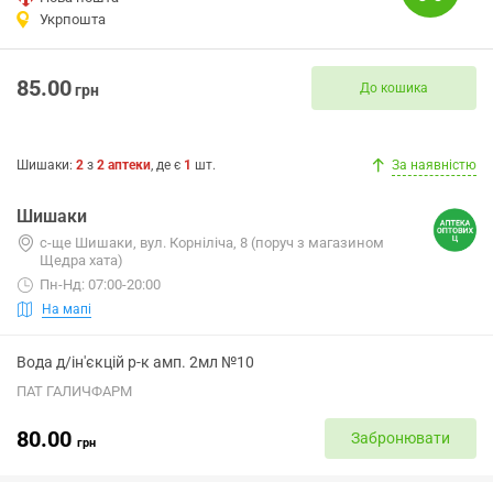
Укрпошта
85.00
До кошика
грн
Шишаки
:
2
з
2
аптеки
, де є
1
шт.
За наявністю
Шишаки
с-ще Шишаки, вул. Корніліча, 8 (поруч з магазином
Щедра хата)
Пн-Нд: 07:00-20:00
На мапі
Вода д/ін'єкцій р-к амп. 2мл №10
ПАТ ГАЛИЧФАРМ
80.00
Забронювати
грн