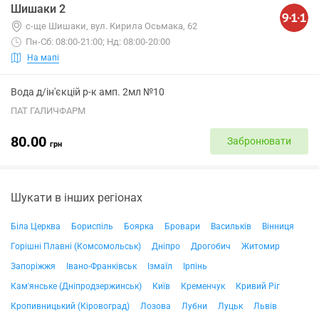
Шишаки 2
с-ще Шишаки, вул. Кирила Осьмака, 62
Пн-Сб: 08:00-21:00; Нд: 08:00-20:00
На мапі
Вода д/ін'єкцій р-к амп. 2мл №10
ПАТ ГАЛИЧФАРМ
80.00
Забронювати
грн
Шукати в інших регіонах
Біла Церква
Бориспіль
Боярка
Бровари
Васильків
Вінниця
Горішні Плавні (Комсомольськ)
Дніпро
Дрогобич
Житомир
Запоріжжя
Івано-Франківськ
Ізмаїл
Ірпінь
Кам'янське (Дніпродзержинськ)
Київ
Кременчук
Кривий Ріг
Кропивницький (Кіровоград)
Лозова
Лубни
Луцьк
Львів