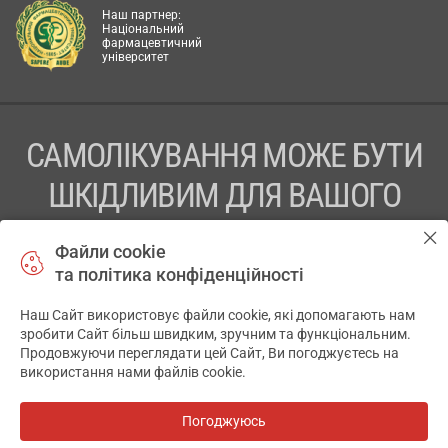
Наш партнер:
Національний
фармацевтичний
університет
САМОЛІКУВАННЯ МОЖЕ БУТИ
ШКІДЛИВИМ ДЛЯ ВАШОГО
ЗДОРОВ’Я
Файли cookie
та політика конфіденційності
ПЕРЕД ЗАСТОСУВАННЯМ ПРЕПАРАТУ ПРОКОНСУЛЬТУЙТЕСЬ
З ЛІКАРЕМ
Наш Сайт використовує файли cookie, які допомагають нам
✕
зробити Сайт більш швидким, зручним та функціональним.
ТОВ «АПТЕКА 911.ЮА» Код ЄДРПОУ 43631965.
Продовжуючи переглядати цей Сайт, Ви погоджуєтесь на
використання нами файлів cookie.
Відмова від відповідальності
© 2014-2026. Медична інформаційна система АПТЕКА911.ЮА
Погоджуюсь
Всі аптеки
на мапі