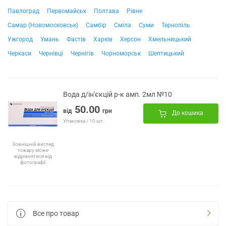
Павлоград
Первомайськ
Полтава
Рівне
Самар (Новомосковськ)
Самбір
Сміла
Суми
Тернопіль
Ужгород
Умань
Фастів
Харків
Херсон
Хмельницький
Черкаси
Чернівці
Чернігів
Чорноморськ
Шептицький
Вода д/ін'єкцій р-к амп. 2мл №10
50.00
від
грн
До кошика
Упаковка / 10 шт.
Зовнішній вигляд
товару може
відрізнятися від
фотографії
Все про товар