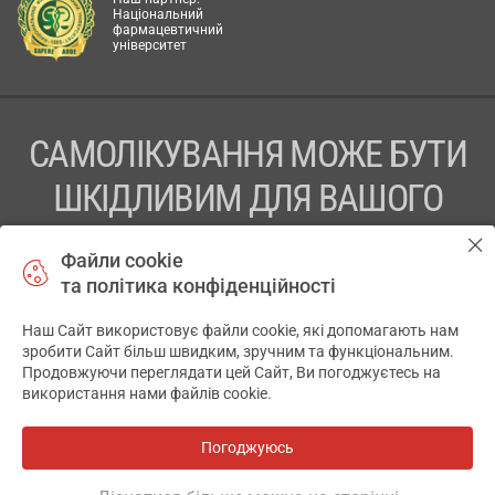
Національний
фармацевтичний
університет
САМОЛІКУВАННЯ МОЖЕ БУТИ
ШКІДЛИВИМ ДЛЯ ВАШОГО
ЗДОРОВ’Я
Файли cookie
та політика конфіденційності
ПЕРЕД ЗАСТОСУВАННЯМ ПРЕПАРАТУ ПРОКОНСУЛЬТУЙТЕСЬ
З ЛІКАРЕМ
Наш Сайт використовує файли cookie, які допомагають нам
✕
зробити Сайт більш швидким, зручним та функціональним.
ТОВ «АПТЕКА 911.ЮА» Код ЄДРПОУ 43631965.
Продовжуючи переглядати цей Сайт, Ви погоджуєтесь на
використання нами файлів cookie.
Відмова від відповідальності
© 2014-2026. Медична інформаційна система АПТЕКА911.ЮА
Погоджуюсь
Всі аптеки
на мапі
Розробка і підтримка сайту -
wu.ua