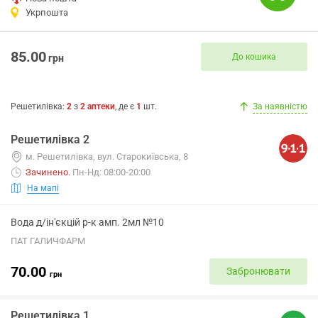
Укрпошта
85.00
До кошика
грн
Решетилівка
:
2
з
2
аптеки
, де є
1
шт.
За наявністю
Решетилівка 2
м. Решетилівка, вул. Старокиївська, 8
Зачинено
.
Пн-Нд: 08:00-20:00
На мапі
Вода д/ін'єкцій р-к амп. 2мл №10
ПАТ ГАЛИЧФАРМ
70.00
Забронювати
грн
Решетилівка 1