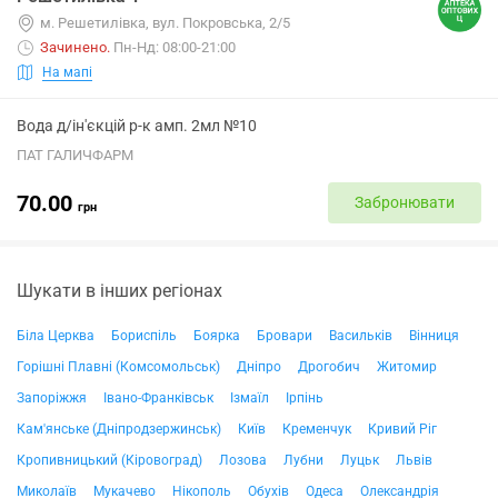
м. Решетилівка, вул. Покровська, 2/5
Зачинено
.
Пн-Нд: 08:00-21:00
На мапі
Вода д/ін'єкцій р-к амп. 2мл №10
ПАТ ГАЛИЧФАРМ
70.00
Забронювати
грн
Шукати в інших регіонах
Біла Церква
Бориспіль
Боярка
Бровари
Васильків
Вінниця
Горішні Плавні (Комсомольськ)
Дніпро
Дрогобич
Житомир
Запоріжжя
Івано-Франківськ
Ізмаїл
Ірпінь
Кам'янське (Дніпродзержинськ)
Київ
Кременчук
Кривий Ріг
Кропивницький (Кіровоград)
Лозова
Лубни
Луцьк
Львів
Миколаїв
Мукачево
Нікополь
Обухів
Одеса
Олександрія