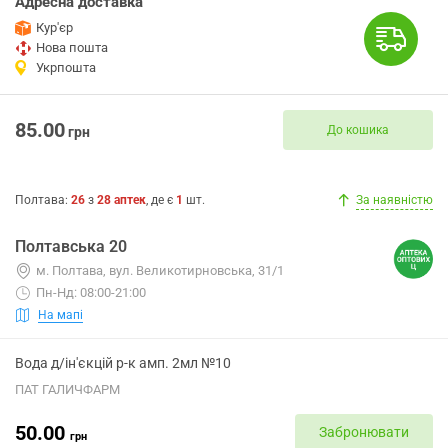
Адресна доставка
Кур'єр
Нова пошта
Укрпошта
85.00
До кошика
грн
Полтава
:
26
з
28
аптек
, де є
1
шт.
За наявністю
Полтавська 20
м. Полтава, вул. Великотирновська, 31/1
Пн-Нд: 08:00-21:00
На мапі
Вода д/ін'єкцій р-к амп. 2мл №10
ПАТ ГАЛИЧФАРМ
50.00
Забронювати
грн