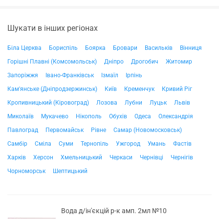
Шукати в інших регіонах
Біла Церква
Бориспіль
Боярка
Бровари
Васильків
Вінниця
Горішні Плавні (Комсомольськ)
Дніпро
Дрогобич
Житомир
Запоріжжя
Івано-Франківськ
Ізмаїл
Ірпінь
Кам'янське (Дніпродзержинськ)
Київ
Кременчук
Кривий Ріг
Кропивницький (Кіровоград)
Лозова
Лубни
Луцьк
Львів
Миколаїв
Мукачево
Нікополь
Обухів
Одеса
Олександрія
Павлоград
Первомайськ
Рівне
Самар (Новомосковськ)
Самбір
Сміла
Суми
Тернопіль
Ужгород
Умань
Фастів
Харків
Херсон
Хмельницький
Черкаси
Чернівці
Чернігів
Чорноморськ
Шептицький
Вода д/ін'єкцій р-к амп. 2мл №10