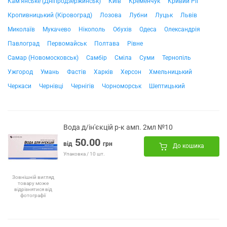
Кам'янське (Дніпродзержинськ)
Київ
Кременчук
Кривий Ріг
Кропивницький (Кіровоград)
Лозова
Лубни
Луцьк
Львів
Миколаїв
Мукачево
Нікополь
Обухів
Одеса
Олександрія
Павлоград
Первомайськ
Полтава
Рівне
Самар (Новомосковськ)
Самбір
Сміла
Суми
Тернопіль
Ужгород
Умань
Фастів
Харків
Херсон
Хмельницький
Черкаси
Чернівці
Чернігів
Чорноморськ
Шептицький
Вода д/ін'єкцій р-к амп. 2мл №10
50.00
від
грн
До кошика
Упаковка / 10 шт.
Зовнішній вигляд
товару може
відрізнятися від
фотографії