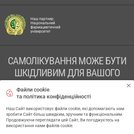
Наш партнер:
Національний
фармацевтичний
університет
САМОЛІКУВАННЯ МОЖЕ БУТИ
ШКІДЛИВИМ ДЛЯ ВАШОГО
ЗДОРОВ’Я
Файли cookie
та політика конфіденційності
ПЕРЕД ЗАСТОСУВАННЯМ ПРЕПАРАТУ ПРОКОНСУЛЬТУЙТЕСЬ
З ЛІКАРЕМ
Наш Сайт використовує файли cookie, які допомагають нам
✕
зробити Сайт більш швидким, зручним та функціональним.
ТОВ «АПТЕКА 911.ЮА» Код ЄДРПОУ 43631965.
Продовжуючи переглядати цей Сайт, Ви погоджуєтесь на
використання нами файлів cookie.
Відмова від відповідальності