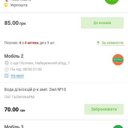
Укрпошта
85.00
До кошика
грн
Пісочин
:
4
з
4
аптеки
, де є
1
шт.
За наявністю
Мобіль 2
с-ще Пісочин, Набережний в'їзд, 7
Пн-Нд: 08:00-21:00
На мапі
Вода д/ін'єкцій р-к амп. 2мл №10
ПАТ ГАЛИЧФАРМ
70.00
Забронювати
грн
Мобіль 3