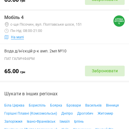
грн
Мобіль 4
с-ще Пісочин, вул. Полтавське шосе, 151
Пн-Нд: 08:00-21:00
На мапі
Вода д/ін'єкцій р-к амп. 2мл №10
ПАТ ГАЛИЧФАРМ
65.00
Забронювати
грн
Шукати в інших регіонах
Біла Церква
Бориспіль
Боярка
Бровари
Васильків
Вінниця
Горішні Плавні (Комсомольськ)
Дніпро
Дрогобич
Житомир
Запоріжжя
Івано-Франківськ
Ізмаїл
Ірпінь