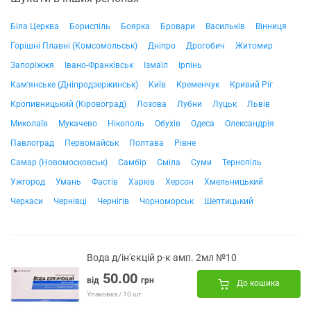
Біла Церква
Бориспіль
Боярка
Бровари
Васильків
Вінниця
Горішні Плавні (Комсомольськ)
Дніпро
Дрогобич
Житомир
Запоріжжя
Івано-Франківськ
Ізмаїл
Ірпінь
Кам'янське (Дніпродзержинськ)
Київ
Кременчук
Кривий Ріг
Кропивницький (Кіровоград)
Лозова
Лубни
Луцьк
Львів
Миколаїв
Мукачево
Нікополь
Обухів
Одеса
Олександрія
Павлоград
Первомайськ
Полтава
Рівне
Самар (Новомосковськ)
Самбір
Сміла
Суми
Тернопіль
Ужгород
Умань
Фастів
Харків
Херсон
Хмельницький
Черкаси
Чернівці
Чернігів
Чорноморськ
Шептицький
Вода д/ін'єкцій р-к амп. 2мл №10
50.00
від
грн
До кошика
Упаковка / 10 шт.