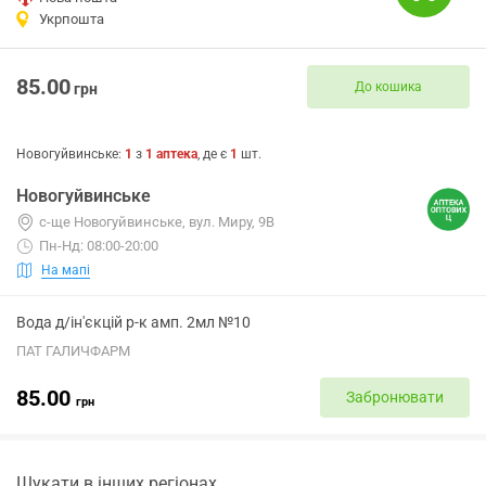
Укрпошта
85.00
До кошика
грн
Новогуйвинське
:
1
з
1
аптека
, де є
1
шт.
Новогуйвинське
с-ще Новогуйвинське, вул. Миру, 9В
Пн-Нд: 08:00-20:00
На мапі
Вода д/ін'єкцій р-к амп. 2мл №10
ПАТ ГАЛИЧФАРМ
85.00
Забронювати
грн
Шукати в інших регіонах