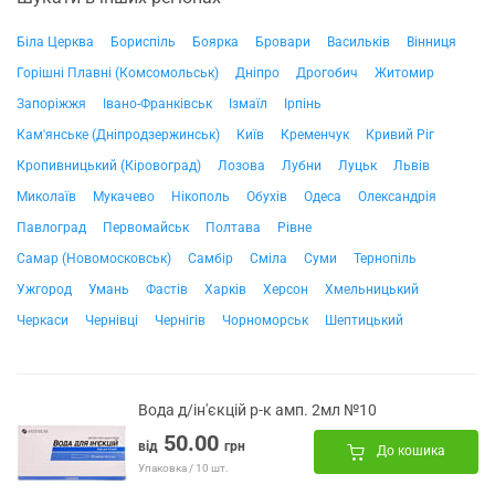
Біла Церква
Бориспіль
Боярка
Бровари
Васильків
Вінниця
Горішні Плавні (Комсомольськ)
Дніпро
Дрогобич
Житомир
Запоріжжя
Івано-Франківськ
Ізмаїл
Ірпінь
Кам'янське (Дніпродзержинськ)
Київ
Кременчук
Кривий Ріг
Кропивницький (Кіровоград)
Лозова
Лубни
Луцьк
Львів
Миколаїв
Мукачево
Нікополь
Обухів
Одеса
Олександрія
Павлоград
Первомайськ
Полтава
Рівне
Самар (Новомосковськ)
Самбір
Сміла
Суми
Тернопіль
Ужгород
Умань
Фастів
Харків
Херсон
Хмельницький
Черкаси
Чернівці
Чернігів
Чорноморськ
Шептицький
Вода д/ін'єкцій р-к амп. 2мл №10
50.00
від
грн
До кошика
Упаковка / 10 шт.