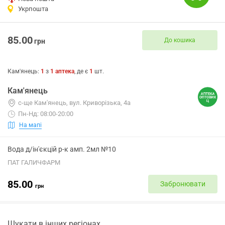
Укрпошта
85.00
До кошика
грн
Кам'янець
:
1
з
1
аптека
, де є
1
шт.
Кам'янець
с-ще Кам'янець, вул. Криворізька, 4а
Пн-Нд: 08:00-20:00
На мапі
Вода д/ін'єкцій р-к амп. 2мл №10
ПАТ ГАЛИЧФАРМ
85.00
Забронювати
грн
Шукати в інших регіонах