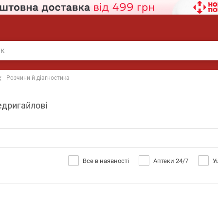
Розчини й діагностика
Недригайлові
Все в наявності
Аптеки 24/7
У