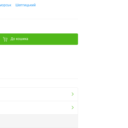
морськ
Шептицький
До кошика