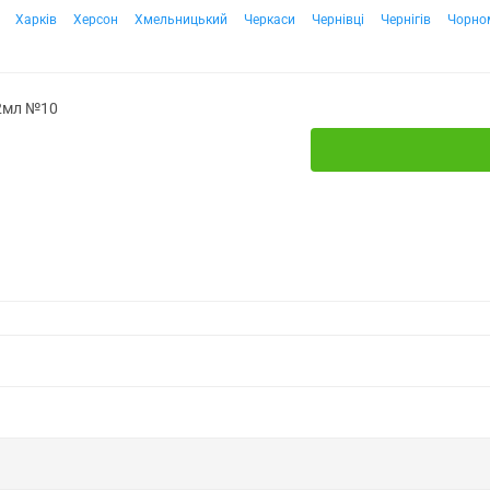
Харків
Херсон
Хмельницький
Черкаси
Чернівці
Чернігів
Чорно
 2мл №10