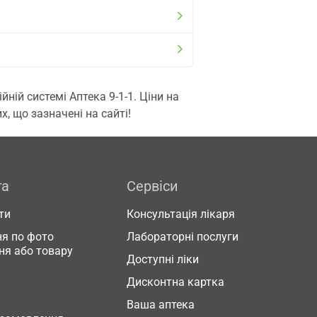
ій системі Аптека 9-1-1. Ціни на
, що зазначені на сайті!
га
Сервіси
ти
Консультація лікаря
я по фото
Лабораторні послуги
ня або товару
Доступні ліки
Дисконтна картка
Ваша аптека