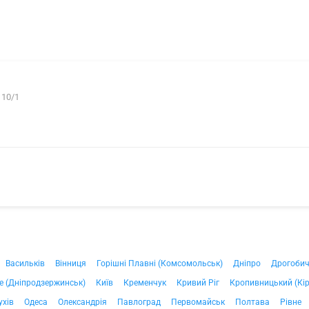
 10/1
Васильків
Вінниця
Горішні Плавні (Комсомольськ)
Дніпро
Дрогоби
е (Дніпродзержинськ)
Київ
Кременчук
Кривий Ріг
Кропивницький (Кі
ухів
Одеса
Олександрія
Павлоград
Первомайськ
Полтава
Рівне