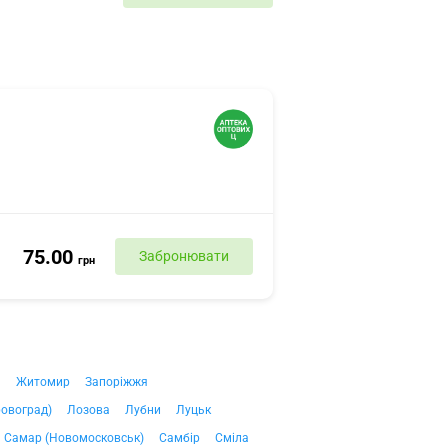
75.00
Забронювати
грн
ч
Житомир
Запоріжжя
ровоград)
Лозова
Лубни
Луцьк
Самар (Новомосковськ)
Самбір
Сміла