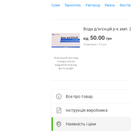
Суми
Тернопіль
Ужгород
Умань
Фастів
Вода д/ін'єкцій р-к амп.
50.00
від
грн
Упаковка / 10 шт.
Зовнішній вигляд
товару може
відрізнятися від
фотографії
Все про товар
Інструкція виробника
Наявність і ціни