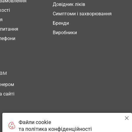
 замовлення
Довідник ліків
кості
Симптоми і захворювання
ня
Бренди
 питання
Виробники
елефони
рам
тнером
а сайті
Файли cookie
та політика конфіденційності