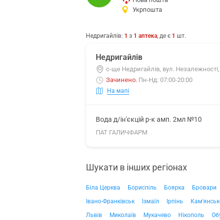
Укрпошта
Недригайлів
:
1
з
1
аптека
, де є
1
шт.
Недригайлів
с-ще Недригайлів, вул. Незалежності,
Зачинено
.
Пн-Нд: 07:00-20:00
На мапі
Вода д/ін'єкцій р-к амп. 2мл №10
ПАТ ГАЛИЧФАРМ
Шукати в інших регіонах
Біла Церква
Бориспіль
Боярка
Бровари
Івано-Франківськ
Ізмаїл
Ірпінь
Кам'янськ
Львів
Миколаїв
Мукачево
Нікополь
Об