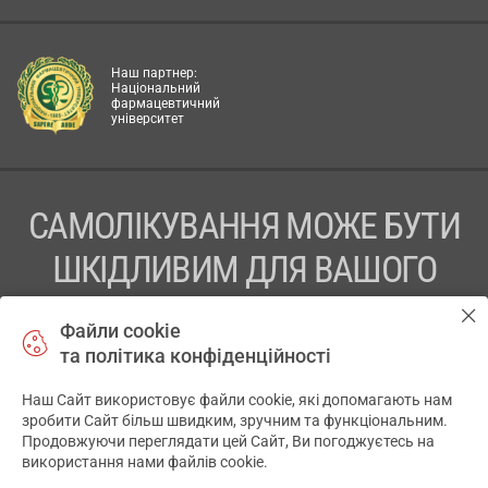
Наш партнер:
Національний
фармацевтичний
університет
САМОЛІКУВАННЯ МОЖЕ БУТИ
ШКІДЛИВИМ ДЛЯ ВАШОГО
ЗДОРОВ’Я
Файли cookie
та політика конфіденційності
ПЕРЕД ЗАСТОСУВАННЯМ ПРЕПАРАТУ ПРОКОНСУЛЬТУЙТЕСЬ
З ЛІКАРЕМ
Наш Сайт використовує файли cookie, які допомагають нам
✕
зробити Сайт більш швидким, зручним та функціональним.
ТОВ «АПТЕКА 911.ЮА» Код ЄДРПОУ 43631965.
Продовжуючи переглядати цей Сайт, Ви погоджуєтесь на
використання нами файлів cookie.
Відмова від відповідальності