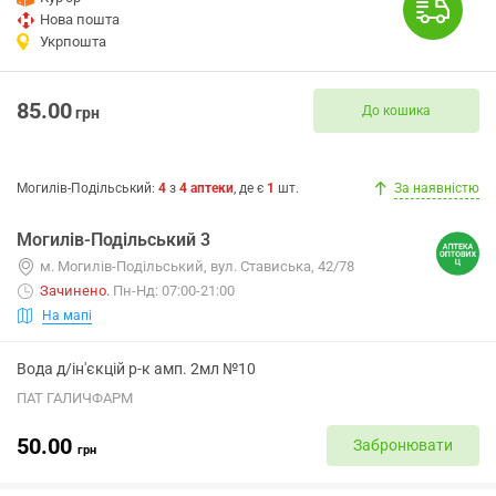
Нова пошта
Укрпошта
85.00
До кошика
грн
Могилів-Подільський
:
4
з
4
аптеки
, де є
1
шт.
За наявністю
Могилів-Подільський 3
м. Могилів-Подільський, вул. Стависька, 42/78
Зачинено
.
Пн-Нд: 07:00-21:00
На мапі
Вода д/ін'єкцій р-к амп. 2мл №10
ПАТ ГАЛИЧФАРМ
50.00
Забронювати
грн