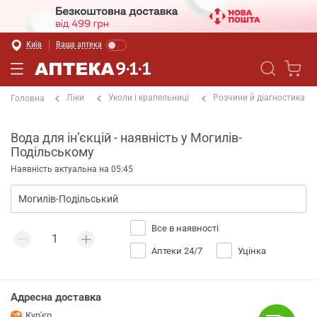
Київ
Ваша аптека
Ліки
Уколи і крапельниці
Розчини й діагностика
Головна
Вода для інʼєкцій - наявність у Могилів-
Подільському
Наявність актуальна на 05:45
Все в наявності
Аптеки 24/7
Уцінка
Адресна доставка
Кур'єр