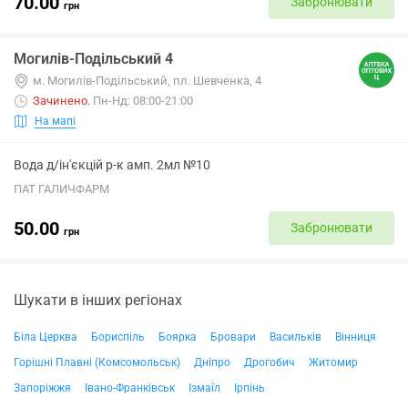
70.00
Забронювати
грн
Могилів-Подільський 4
м. Могилів-Подільський, пл. Шевченка, 4
Зачинено
.
Пн-Нд: 08:00-21:00
На мапі
Вода д/ін'єкцій р-к амп. 2мл №10
ПАТ ГАЛИЧФАРМ
50.00
Забронювати
грн
Шукати в інших регіонах
Біла Церква
Бориспіль
Боярка
Бровари
Васильків
Вінниця
Горішні Плавні (Комсомольськ)
Дніпро
Дрогобич
Житомир
Запоріжжя
Івано-Франківськ
Ізмаїл
Ірпінь