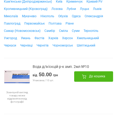
Кам'янське (Дніпродзержинськ)
Київ
Кременчук
Кривий Ріг
Кропивницький (Кіровоград)
Лозова
Лубни
Луцьк
Львів
Миколаїв
Мукачево
Нікополь
Обухів
Одеса
Олександрія
Павлоград
Первомайськ
Полтава
Рівне
Самар (Новомосковськ)
Самбір
Сміла
Суми
Тернопіль
Ужгород
Умань
Фастів
Харків
Херсон
Хмельницький
Черкаси
Чернівці
Чернігів
Чорноморськ
Шептицький
Вода д/ін'єкцій р-к амп. 2мл №10
50.00
від
грн
До кошика
Упаковка / 10 шт.
Зовнішній вигляд
товару може
відрізнятися від
фотографії