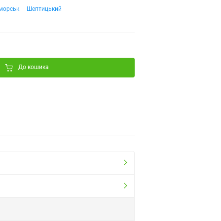
морськ
Шептицький
До кошика