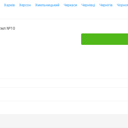
Харків
Херсон
Хмельницький
Черкаси
Чернівці
Чернігів
Чорно
 2мл №10