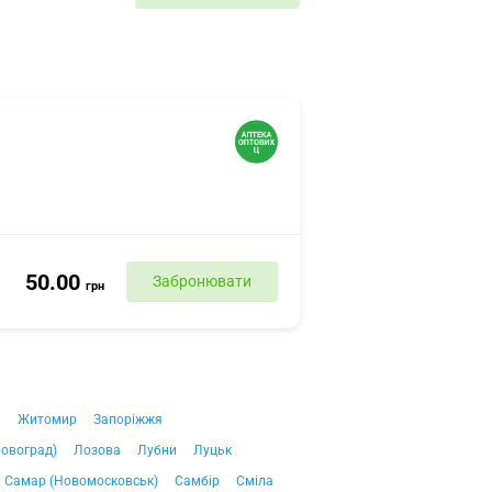
50.00
Забронювати
грн
ч
Житомир
Запоріжжя
ровоград)
Лозова
Лубни
Луцьк
Самар (Новомосковськ)
Самбір
Сміла