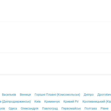
Васильків
Вінниця
Горішні Плавні (Комсомольськ)
Дніпро
Дрогоби
е (Дніпродзержинськ)
Київ
Кременчук
Кривий Ріг
Кропивницький (Кі
ухів
Одеса
Олександрія
Павлоград
Первомайськ
Полтава
Рівне