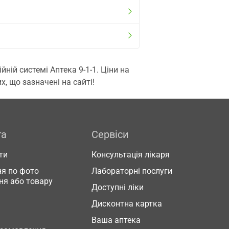
ій системі Аптека 9-1-1. Ціни на
, що зазначені на сайті!
га
Сервіси
ти
Консультація лікаря
я по фото
Лабораторні послуги
ня або товару
Доступні ліки
Дисконтна картка
Ваша аптека