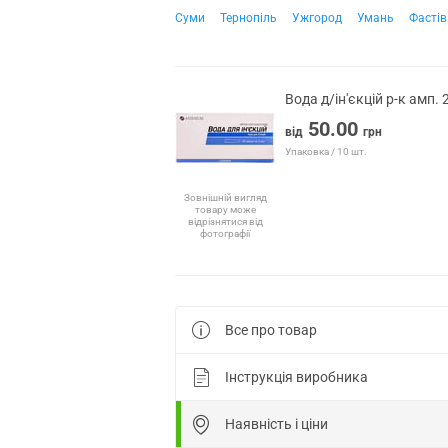
Суми
Тернопіль
Ужгород
Умань
Фастів
Вода д/ін'єкцій р-к амп.
50.00
від
грн
Упаковка / 10 шт.
Зовнішній вигляд
товару може
відрізнятися від
фотографії
Все про товар
Інструкція виробника
Наявність і ціни