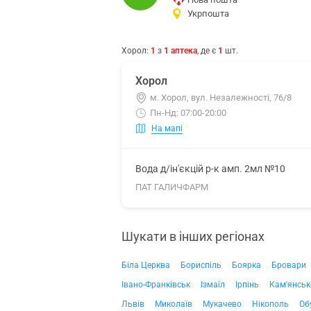
Укрпошта
Хорол
:
1
з
1
аптека
, де є
1
шт.
Хорол
м. Хорол, вул. Незалежності, 76/8
Пн-Нд: 07:00-20:00
На мапі
Вода д/ін'єкцій р-к амп. 2мл №10
ПАТ ГАЛИЧФАРМ
Шукати в інших регіонах
Біла Церква
Бориспіль
Боярка
Бровари
Івано-Франківськ
Ізмаїл
Ірпінь
Кам'янськ
Львів
Миколаїв
Мукачево
Нікополь
Об