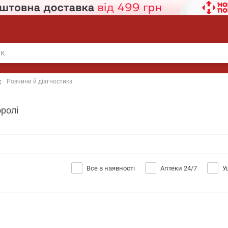
Розчини й діагностика
оролі
Все в наявності
Аптеки 24/7
У