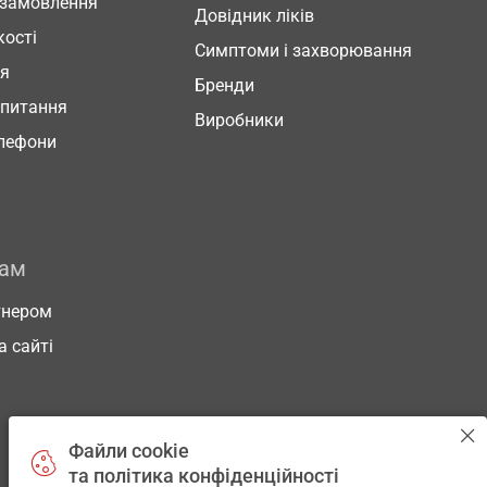
 замовлення
Довідник ліків
кості
Симптоми і захворювання
ня
Бренди
 питання
Виробники
елефони
рам
тнером
а сайті
Файли cookie
та політика конфіденційності