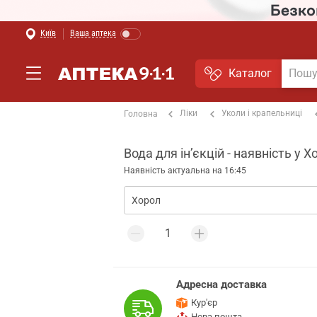
Київ
Ваша аптека
Каталог
Ліки
Уколи і крапельниці
Головна
Вода для інʼєкцій - наявність у Х
Наявність актуальна на 16:45
Адресна доставка
Кур'єр
Нова пошта