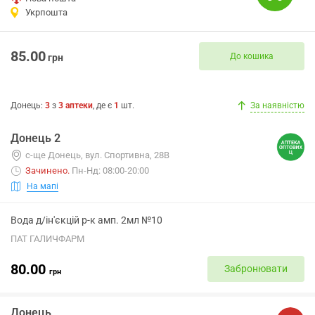
Укрпошта
85.00
До кошика
грн
Донець
:
3
з
3
аптеки
, де є
1
шт.
За наявністю
Донець 2
с-ще Донець, вул. Спортивна, 28В
Зачинено
.
Пн-Нд: 08:00-20:00
На мапі
Вода д/ін'єкцій р-к амп. 2мл №10
ПАТ ГАЛИЧФАРМ
80.00
Забронювати
грн
Донець