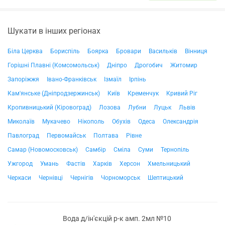
Шукати в інших регіонах
Біла Церква
Бориспіль
Боярка
Бровари
Васильків
Вінниця
Горішні Плавні (Комсомольськ)
Дніпро
Дрогобич
Житомир
Запоріжжя
Івано-Франківськ
Ізмаїл
Ірпінь
Кам'янське (Дніпродзержинськ)
Київ
Кременчук
Кривий Ріг
Кропивницький (Кіровоград)
Лозова
Лубни
Луцьк
Львів
Миколаїв
Мукачево
Нікополь
Обухів
Одеса
Олександрія
Павлоград
Первомайськ
Полтава
Рівне
Самар (Новомосковськ)
Самбір
Сміла
Суми
Тернопіль
Ужгород
Умань
Фастів
Харків
Херсон
Хмельницький
Черкаси
Чернівці
Чернігів
Чорноморськ
Шептицький
Вода д/ін'єкцій р-к амп. 2мл №10