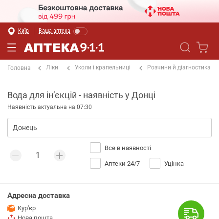
Київ
Ваша аптека
Ліки
Уколи і крапельниці
Розчини й діагностика
Головна
Вода для інʼєкцій - наявність у Донці
Наявність актуальна на 07:30
Все в наявності
Аптеки 24/7
Уцінка
Адресна доставка
Кур'єр
Нова пошта