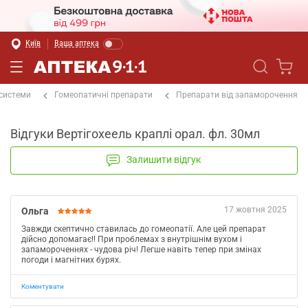
Київ
Ваша аптека
 системи
Гомеопатичні препарати
Препарати від запаморочення
Відгуки Вертігохеель краплі орал. фл. 30мл
Залишити відгук
17 жовтня 2025
Ольга
Завжди скептично ставилась до гомеопатії. Але цей препарат
дійсно допомагає!! При проблемах з внутрішнім вухом і
запамороченнях - чудова річ! Легше навіть тепер при змінах
погоди і магнітних бурях.
Коментувати