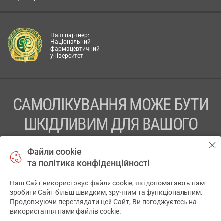
Наш партнер:
Національний
фармацевтичний
університет
САМОЛІКУВАННЯ МОЖЕ БУТИ
ШКІДЛИВИМ ДЛЯ ВАШОГО
ЗДОРОВ’Я
Файли cookie
та політика конфіденційності
ПЕРЕД ЗАСТОСУВАННЯМ ПРЕПАРАТУ ПРОКОНСУЛЬТУЙТЕСЬ
З ЛІКАРЕМ
Наш Сайт використовує файли cookie, які допомагають нам
✕
зробити Сайт більш швидким, зручним та функціональним.
ТОВ «АПТЕКА 911.ЮА» Код ЄДРПОУ 43631965.
Продовжуючи переглядати цей Сайт, Ви погоджуєтесь на
використання нами файлів cookie.
Відмова від відповідальності