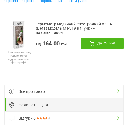
Чернівці
Чернігів
Чорноморськ
Шептицький
Термометр медичний електронний VEGA
(Вега) модель МТ-519 з гнучким
наконечником
164.00
До кошика
від
грн
Зовнішній вигляд
товару може
відрізнятися від
фотографії
Все про товар
Наявність і ціни
Відгуки
6