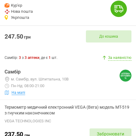
Кур'єр
Нова пошта
Укрпошта
247.50
До кошика
грн
Самбір
:
3
з
3
аптеки
, де є
1
шт.
За наявністю
Самбір
м. Самбір, вул. Шпитальна, 10В
Пн-Нд: 08:00-21:00
На мапі
Термометр медичний електронний VEGA (Вега) модель МТ-519
з гнучким наконечником
VEGA TECHNOLOGIES INC
237.50
Забронювати
грн