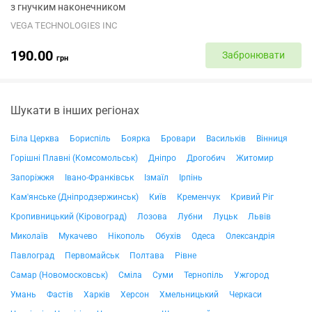
з гнучким наконечником
VEGA TECHNOLOGIES INC
190.00
Забронювати
грн
Шукати в інших регіонах
Біла Церква
Бориспіль
Боярка
Бровари
Васильків
Вінниця
Горішні Плавні (Комсомольськ)
Дніпро
Дрогобич
Житомир
Запоріжжя
Івано-Франківськ
Ізмаїл
Ірпінь
Кам'янське (Дніпродзержинськ)
Київ
Кременчук
Кривий Ріг
Кропивницький (Кіровоград)
Лозова
Лубни
Луцьк
Львів
Миколаїв
Мукачево
Нікополь
Обухів
Одеса
Олександрія
Павлоград
Первомайськ
Полтава
Рівне
Самар (Новомосковськ)
Сміла
Суми
Тернопіль
Ужгород
Умань
Фастів
Харків
Херсон
Хмельницький
Черкаси