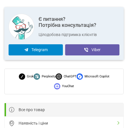
Є питання?
Потрібна консультація?
Цілодобова підтримка клієнтів
Telegram
Viber
Grok
Perplexity
ChatGPT
Microsoft Copilot
YouChat
Все про товар
Наявність і ціни