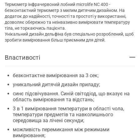
Термометр інфрачервоний лобний microlife NC 400 -
безконтактний термометр з милим дитячим дизайном. На
додаток до надійності, точності та простоті у використанні,
дозволяє обережно та неінвазивно вимірювати температуру
тіла, не торкаючись пацієнта.
Унікальний дизайн дельфіна був спеціально розроблений, щоб
зробити вимірювання більш приємним для дітей.
Властивості
безконтактне вимірювання за 3 сек;
уникальний дитячій дизайн приладу;
синє підсвічування. Синій світодіод, що вказує на
область вимірювання та відстань;
3 в 1 вимірювання температури в області чола,
температури предметів та навколишнього
середовища за лічені секунди;
можливість перемикання між режимами
вимірювання;