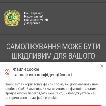
Наш партнер:
Національний
фармацевтичний
університет
САМОЛІКУВАННЯ МОЖЕ БУТИ
ШКІДЛИВИМ ДЛЯ ВАШОГО
ЗДОРОВ’Я
Файли cookie
та політика конфіденційності
ПЕРЕД ЗАСТОСУВАННЯМ ПРЕПАРАТУ ПРОКОНСУЛЬТУЙТЕСЬ
З ЛІКАРЕМ
Наш Сайт використовує файли cookie, які допомагають нам
✕
зробити Сайт більш швидким, зручним та функціональним.
ТОВ «АПТЕКА 911.ЮА» Код ЄДРПОУ 43631965.
Продовжуючи переглядати цей Сайт, Ви погоджуєтесь на
використання нами файлів cookie.
Відмова від відповідальності