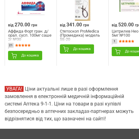
270.00
341.00
520.00
від
грн
від
грн
від
гр
Аффида Форт гран. д/
Стетоскоп ProMedica
Цетрилев Нео 
орал. сусп. 100мг саше
(Промедика) модель
5мг №100
2г №30
SE-20
1
21
До кошика
До коши
До кошика
УВАГА!
Ціни актуальні лише в разі оформлення
замовлення в електронній медичній інформаційній
системі Аптека 9-1-1. Ціни на товари в разі купівлі
безпосередньо в аптечних закладах-партнерах можуть
відрізнятися від тих, що зазначені на сайті!