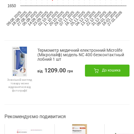
1650
09.08.2025
18.08.2025
27.08.2025
05.09.2025
14.09.2025
23.09.2025
02.10.2025
11.10.2025
20.10.2025
29.10.2025
07.11.2025
16.11.2025
25.11.2025
04.12.2025
13.12.2025
22.12.2025
31.12.2025
09.01.2026
18.01.2026
27.01.2026
Термометр медичний електронний Microlife
(Мікролайф) модель NC 400 безконтактный
лобний 1 шт
1209.00
До кошика
від
грн
Зовнішній вигляд
товару може
відрізнятися від
фотографії
Рекомендуємо подивитися