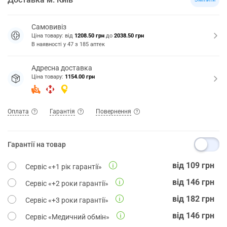
Самовивіз
Ціна товару: від
1208.50 грн
до
2038.50 грн
В наявності у
47
з
185
аптек
Адресна доставка
Ціна товару:
1154.00 грн
Оплата
Гарантія
Повернення
Гарантії на товар
від
109
грн
Сервіс «+1 рік гарантії»
від
146
грн
Сервіс «+2 роки гарантії»
від
182
грн
Сервіс «+3 роки гарантії»
від
146
грн
Сервіс «Медичний обмін»