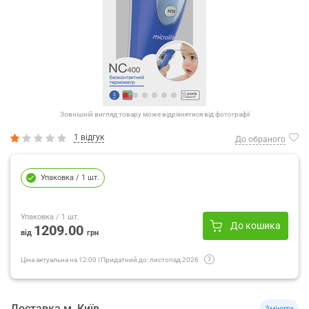
Зовнішній вигляд товару може відрізнятися від фотографії
1 відгук
До обраного
Упаковка
/ 1 шт.
Упаковка
/ 1 шт.
До кошика
1209.00
від
грн
Ціна актуальна на
12:00
|
Придатний до:
листопад 2026
Доставка
м.
Київ
Змінити