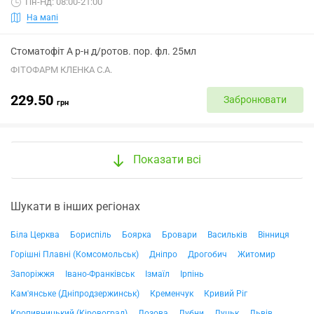
Пн-Нд: 08:00-21:00
На мапі
Стоматофіт А р-н д/ротов. пор. фл. 25мл
ФІТОФАРМ КЛЕНКА С.А.
229.50
Забронювати
грн
Показати всі
Шукати в інших регіонах
Біла Церква
Бориспіль
Боярка
Бровари
Васильків
Вінниця
Горішні Плавні (Комсомольськ)
Дніпро
Дрогобич
Житомир
Запоріжжя
Івано-Франківськ
Ізмаїл
Ірпінь
Кам'янське (Дніпродзержинськ)
Кременчук
Кривий Ріг
Кропивницький (Кіровоград)
Лозова
Лубни
Луцьк
Львів