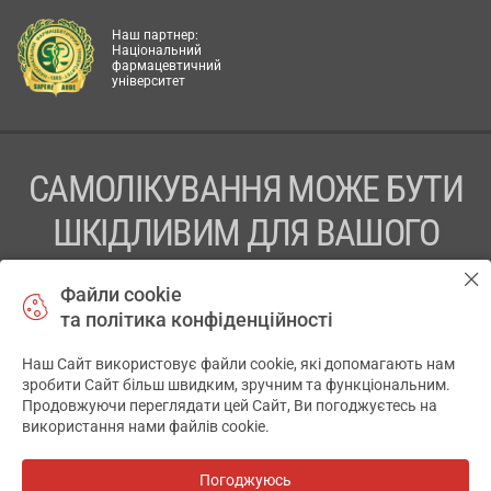
Наш партнер:
Національний
фармацевтичний
університет
САМОЛІКУВАННЯ МОЖЕ БУТИ
ШКІДЛИВИМ ДЛЯ ВАШОГО
ЗДОРОВ’Я
Файли cookie
та політика конфіденційності
ПЕРЕД ЗАСТОСУВАННЯМ ПРЕПАРАТУ ПРОКОНСУЛЬТУЙТЕСЬ
З ЛІКАРЕМ
Наш Сайт використовує файли cookie, які допомагають нам
✕
зробити Сайт більш швидким, зручним та функціональним.
ТОВ «АПТЕКА 911.ЮА» Код ЄДРПОУ 43631965.
Продовжуючи переглядати цей Сайт, Ви погоджуєтесь на
використання нами файлів cookie.
Відмова від відповідальності
© 2014-2026. Медична інформаційна система АПТЕКА911.ЮА
Погоджуюсь
Всі аптеки