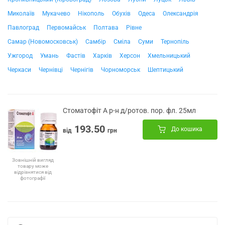
Миколаїв
Мукачево
Нікополь
Обухів
Одеса
Олександрія
Павлоград
Первомайськ
Полтава
Рівне
Самар (Новомосковськ)
Самбір
Сміла
Суми
Тернопіль
Ужгород
Умань
Фастів
Харків
Херсон
Хмельницький
Черкаси
Чернівці
Чернігів
Чорноморськ
Шептицький
Стоматофіт А р-н д/ротов. пор. фл. 25мл
193.50
До кошика
від
грн
Зовнішній вигляд
товару може
відрізнятися від
фотографії