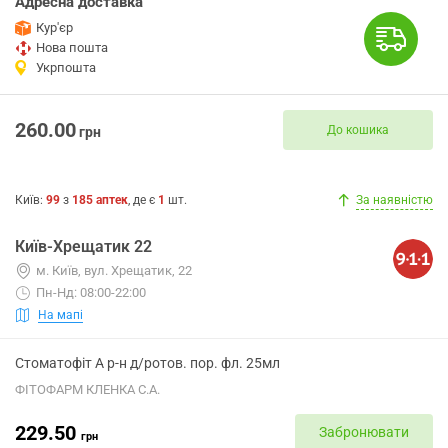
Адресна доставка
Кур'єр
Нова пошта
Укрпошта
260.00
До кошика
грн
Київ
:
99
з
185
аптек
, де є
1
шт.
За наявністю
Київ-Хрещатик 22
м. Київ, вул. Хрещатик, 22
Пн-Нд: 08:00-22:00
На мапі
Стоматофіт А р-н д/ротов. пор. фл. 25мл
ФІТОФАРМ КЛЕНКА С.А.
229.50
Забронювати
грн