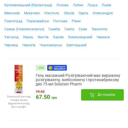
Кропивницький (Кіровоград)
Лозова
Лубни
Луцьк
Львів
Миколаїв
Мукачево
Нікополь
Обухів
Одеса
Олександрія
Павлоград
Первомайськ
Полтава
Рівне
Самар (Новомосковськ)
Самбір
Сміла
Суми
Тернопіль
Ужгород
Умань
Фастів
Харків
Хмельницький
Черкаси
Чернівці
Чернігів
Чорноморськ
Шептицький
-15%
Гель масажний Розігріваючий має виражену
розігріваючу, знеболюючу і протинабрякову
дію 75 мл Solution Pharm
79.50
До кошика
67.50
Зовнішній вигляд
грн
товару може
відрізнятися від
фотографії