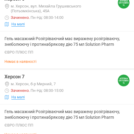
м. Херсон, вул. Михайла Грушевського
(Потьомкінська), 45А
Зачинено
.
Пн-Нд: 08:00-14:00
На мапі
Гель масажний Розігріваючий має виражену розігріваючу,
знеболюючу і протинабрякову дію 75 мл Solution Pharm
ЄВРО ПЛЮС ПП
Немає в наявності
Херсон 7
м. Херсон, б-р Мирний, 7
Зачинено
.
Пн-Нд: 08:00-15:00
На мапі
Гель масажний Розігріваючий має виражену розігріваючу,
знеболюючу і протинабрякову дію 75 мл Solution Pharm
ЄВРО ПЛЮС ПП