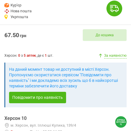
Кур'єр
Нова пошта
Укрпошта
67.50
До кошика
грн
Херсон
:
0
з
5
аптек
, де є
1
шт.
За наявністю
На даний момент товар не доступний в місті Херсон.
Пропонуємо скористатися сервісом "Повідомити про
наявність" і ми докладемо всіх зусиль що б в найкоротші
терміни забезпечити його доставку
Повідомити про наявність
Херсон 10
м. Херсон, вул. Іллюші Кулика, 139/4