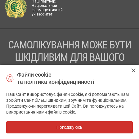
Наш партнер:
Національний
фармацевтичний
університет
САМОЛІКУВАННЯ МОЖЕ БУТИ
ШКІДЛИВИМ ДЛЯ ВАШОГО
ЗДОРОВ’Я
Файли cookie
та політика конфіденційності
ПЕРЕД ЗАСТОСУВАННЯМ ПРЕПАРАТУ ПРОКОНСУЛЬТУЙТЕСЬ
З ЛІКАРЕМ
Наш Сайт використовує файли cookie, які допомагають нам
✕
зробити Сайт більш швидким, зручним та функціональним.
ТОВ «АПТЕКА 911.ЮА» Код ЄДРПОУ 43631965.
Продовжуючи переглядати цей Сайт, Ви погоджуєтесь на
використання нами файлів cookie.
Відмова від відповідальності
© 2014-2026. Медична інформаційна система АПТЕКА911.ЮА
Погоджуюсь
Всі аптеки
на мапі
Розробка і підтримка сайту -
wu.ua