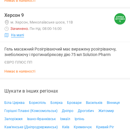
Немає в наявності
Херсон 9
м. Херсон, Миколаївське шосе, 11В
Зачинено
.
Пн-Нд: 08:00-16:00
На мапі
Гель масажний Розігріваючий має виражену розігріваючу,
знеболюючу і протинабрякову дію 75 мл Solution Pharm
ЄВРО ПЛЮС ПП
Немає в наявності
Шукати в інших регіонах
Біла Церква
Бориспіль
Боярка
Бровари
Васильків
Вінниця
Горішні Плавні (Комсомольськ)
Дніпро
Дрогобич
Житомир
Запоріжжя
Івано-Франківськ
Ізмаїл
Ірпінь
Кам'янське (Дніпродзержинськ)
Київ
Кременчук
Кривий Ріг