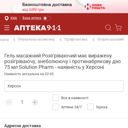
Київ
Ваша аптека
Лікувальна косметика
Профілактика
Опорно-руховий
ловна
Гель масажний Розігріваючий має виражену
розігріваючу, знеболюючу і протинабрякову дію
75 мл Solution Pharm - наявність у Херсоні
Наявність актуальна на 02:45
Все в наявності
Аптеки 24/7
Уцінка
Адресна доставка