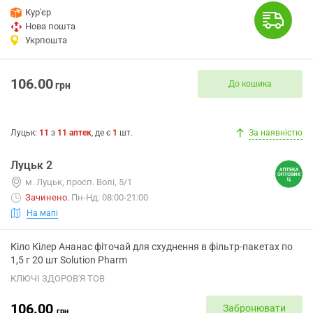
Кур'єр
Нова пошта
Укрпошта
106.00
До кошика
грн
Луцьк
:
11
з
11
аптек
, де є
1
шт.
За наявністю
Луцьк 2
м. Луцьк, просп. Волі, 5/1
Зачинено
.
Пн-Нд: 08:00-21:00
На мапі
Кіло Кілер Ананас фіточай для схуднення в фільтр-пакетах по
1,5 г 20 шт Solution Pharm
КЛЮЧІ ЗДОРОВ'Я ТОВ
106.00
Забронювати
грн