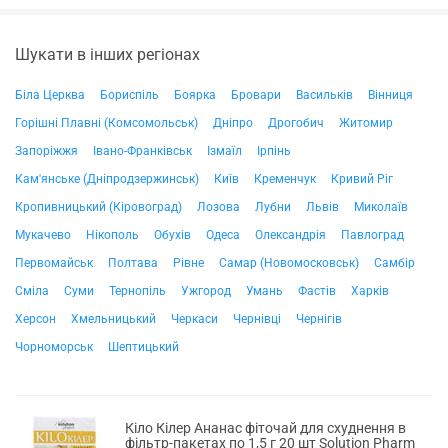
Шукати в інших регіонах
Біла Церква
Бориспіль
Боярка
Бровари
Васильків
Вінниця
Горішні Плавні (Комсомольськ)
Дніпро
Дрогобич
Житомир
Запоріжжя
Івано-Франківськ
Ізмаїл
Ірпінь
Кам'янське (Дніпродзержинськ)
Київ
Кременчук
Кривий Ріг
Кропивницький (Кіровоград)
Лозова
Лубни
Львів
Миколаїв
Мукачево
Нікополь
Обухів
Одеса
Олександрія
Павлоград
Первомайськ
Полтава
Рівне
Самар (Новомосковськ)
Самбір
Сміла
Суми
Тернопіль
Ужгород
Умань
Фастів
Харків
Херсон
Хмельницький
Черкаси
Чернівці
Чернігів
Чорноморськ
Шептицький
Кіло Кілер Ананас фіточай для схуднення в
фільтр-пакетах по 1,5 г 20 шт Solution Pharm