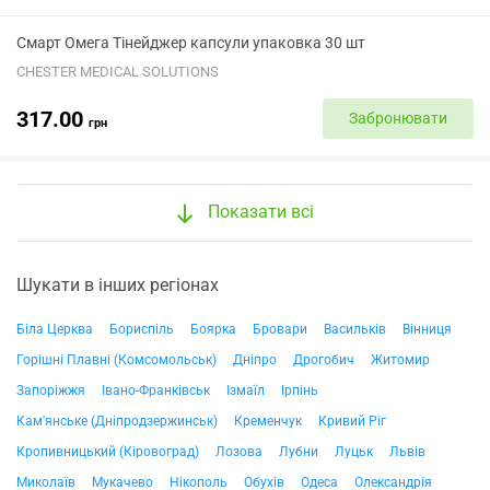
Смарт Омега Тінейджер капсули упаковка 30 шт
CHESTER MEDICAL SOLUTIONS
317.00
Забронювати
грн
Показати всі
Шукати в інших регіонах
Біла Церква
Бориспіль
Боярка
Бровари
Васильків
Вінниця
Горішні Плавні (Комсомольськ)
Дніпро
Дрогобич
Житомир
Запоріжжя
Івано-Франківськ
Ізмаїл
Ірпінь
Кам'янське (Дніпродзержинськ)
Кременчук
Кривий Ріг
Кропивницький (Кіровоград)
Лозова
Лубни
Луцьк
Львів
Миколаїв
Мукачево
Нікополь
Обухів
Одеса
Олександрія