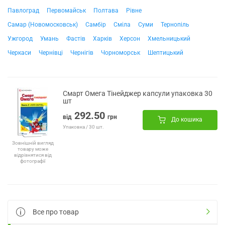
Павлоград
Первомайськ
Полтава
Рівне
Самар (Новомосковськ)
Самбір
Сміла
Суми
Тернопіль
Ужгород
Умань
Фастів
Харків
Херсон
Хмельницький
Черкаси
Чернівці
Чернігів
Чорноморськ
Шептицький
Смарт Омега Тінейджер капсули упаковка 30
шт
292.50
від
грн
До кошика
Упаковка / 30 шт.
Зовнішній вигляд
товару може
відрізнятися від
фотографії
Все про товар