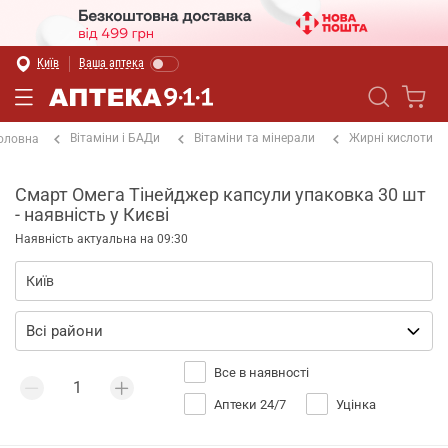
Київ
Ваша аптека
Вітаміни і БАДи
Вітаміни та мінерали
Жирні кислоти
оловна
Смарт Омега Тінейджер капсули упаковка 30 шт
- наявність у Києві
Наявність актуальна на 09:30
Все в наявності
Аптеки 24/7
Уцінка