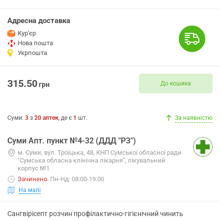
Адресна доставка
Кур'єр
Нова пошта
Укрпошта
315.50
До кошика
грн
Суми
:
3
з
20
аптек
, де є
1
шт.
За наявністю
Суми Апт. пункт №4-32 (ДДД "РЗ")
м. Суми, вул. Троїцька, 48, КНП Сумської обласної ради
"Сумська обласна клінічна лікарня", лікувальний
корпус №1
Зачинено
.
Пн-Нд: 08:00-19:00
На мапі
Сангвірісепт розчин профілактично-гігієнічний чинить