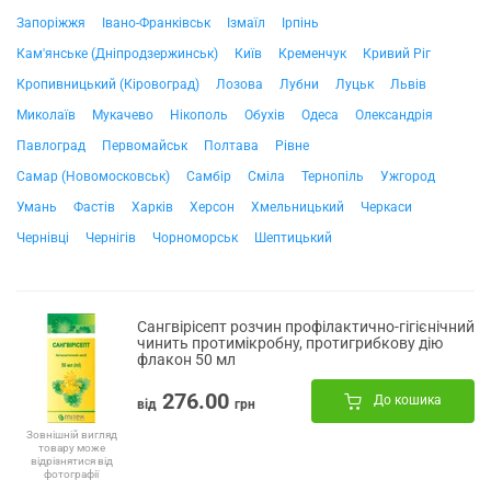
Запоріжжя
Івано-Франківськ
Ізмаїл
Ірпінь
Кам'янське (Дніпродзержинськ)
Київ
Кременчук
Кривий Ріг
Кропивницький (Кіровоград)
Лозова
Лубни
Луцьк
Львів
Миколаїв
Мукачево
Нікополь
Обухів
Одеса
Олександрія
Павлоград
Первомайськ
Полтава
Рівне
Самар (Новомосковськ)
Самбір
Сміла
Тернопіль
Ужгород
Умань
Фастів
Харків
Херсон
Хмельницький
Черкаси
Чернівці
Чернігів
Чорноморськ
Шептицький
Сангвірісепт розчин профілактично-гігієнічний
чинить протимікробну, протигрибкову дію
флакон 50 мл
276.00
До кошика
від
грн
Зовнішній вигляд
товару може
відрізнятися від
фотографії