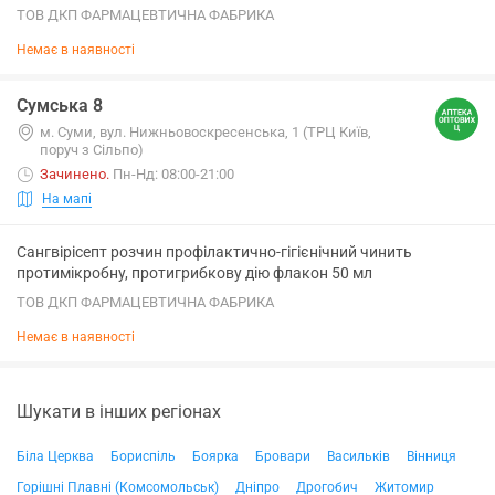
ТОВ ДКП ФАРМАЦЕВТИЧНА ФАБРИКА
Немає в наявності
Сумська 8
м. Суми, вул. Нижньовоскресенська, 1 (ТРЦ Київ,
поруч з Сільпо)
Зачинено
.
Пн-Нд: 08:00-21:00
На мапі
Сангвірісепт розчин профілактично-гігієнічний чинить
протимікробну, протигрибкову дію флакон 50 мл
ТОВ ДКП ФАРМАЦЕВТИЧНА ФАБРИКА
Немає в наявності
Шукати в інших регіонах
Біла Церква
Бориспіль
Боярка
Бровари
Васильків
Вінниця
Горішні Плавні (Комсомольськ)
Дніпро
Дрогобич
Житомир