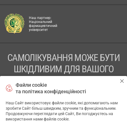
Наш партнер:
Національний
фармацевтичний
університет
САМОЛІКУВАННЯ МОЖЕ БУТИ
ШКІДЛИВИМ ДЛЯ ВАШОГО
ЗДОРОВ’Я
Файли cookie
та політика конфіденційності
ПЕРЕД ЗАСТОСУВАННЯМ ПРЕПАРАТУ ПРОКОНСУЛЬТУЙТЕСЬ
З ЛІКАРЕМ
Наш Сайт використовує файли cookie, які допомагають нам
✕
зробити Сайт більш швидким, зручним та функціональним.
ТОВ «АПТЕКА 911.ЮА» Код ЄДРПОУ 43631965.
Продовжуючи переглядати цей Сайт, Ви погоджуєтесь на
використання нами файлів cookie.
Відмова від відповідальності