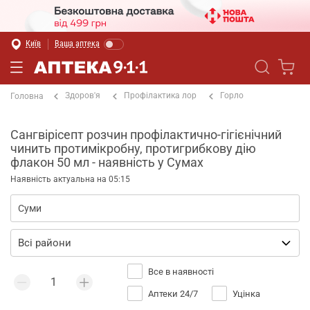
Київ
Ваша аптека
Здоров'я
Профілактика лор
Горло
Головна
Сангвірісепт розчин профілактично-гігієнічний
чинить протимікробну, протигрибкову дію
флакон 50 мл - наявність у Сумах
Наявність актуальна на 05:15
Все в наявності
Аптеки 24/7
Уцінка