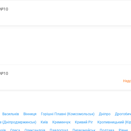
 №10
 №10
Недо
Васильків
Вінниця
Горішні Плавні (Комсомольськ)
Дніпро
Дрогоби
е (Дніпродзержинськ)
Київ
Кременчук
Кривий Ріг
Кропивницький (Кі
ухів
Одеса
Олександрія
Павлоград
Первомайськ
Полтава
Рівне