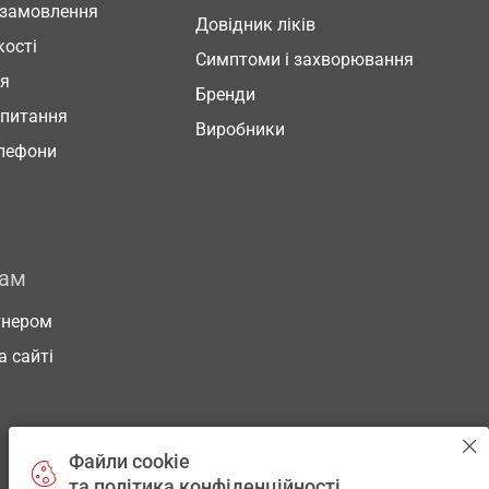
 замовлення
Довідник ліків
кості
Симптоми і захворювання
ня
Бренди
 питання
Виробники
елефони
рам
тнером
а сайті
Файли cookie
та політика конфіденційності