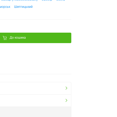
морськ
Шептицький
До кошика