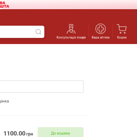
Консультація лікаря
Ваша аптека
Кошик
цінка
1100.00
До кошика
грн