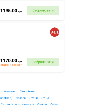
1195.00
Забронювати
грн
1170.00
грн
Забронювати
статньо товарів
ч
Житомир
Запоріжжя
ровоград)
Лозова
Лубни
Луцьк
Самар (Новомосковськ)
Самбір
Сміла