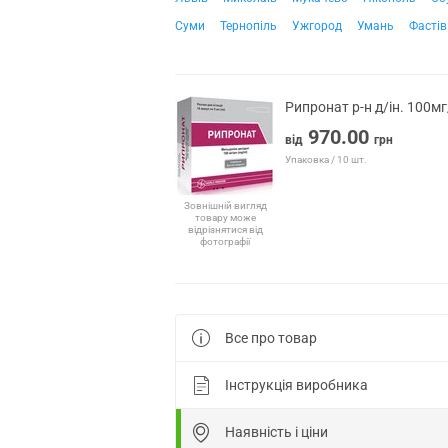
Суми
Тернопіль
Ужгород
Умань
Фастів
Рипронат р-н д/ін. 100м
970.00
від
грн
Упаковка / 10 шт.
Зовнішній вигляд
товару може
відрізнятися від
фотографії
Все про товар
Інструкція виробника
Наявність і ціни