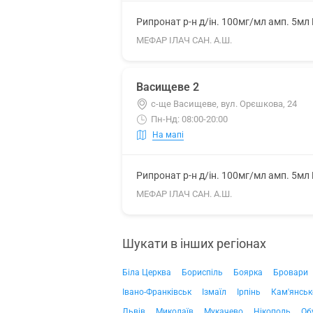
Рипронат р-н д/ін. 100мг/мл амп. 5мл
МЕФАР ІЛАЧ САН. А.Ш.
Васищеве 2
с-ще Васищеве, вул. Орєшкова, 24
Пн-Нд: 08:00-20:00
На мапі
Рипронат р-н д/ін. 100мг/мл амп. 5мл
МЕФАР ІЛАЧ САН. А.Ш.
Шукати в інших регіонах
Біла Церква
Бориспіль
Боярка
Бровари
Івано-Франківськ
Ізмаїл
Ірпінь
Кам'янськ
Львів
Миколаїв
Мукачево
Нікополь
Об