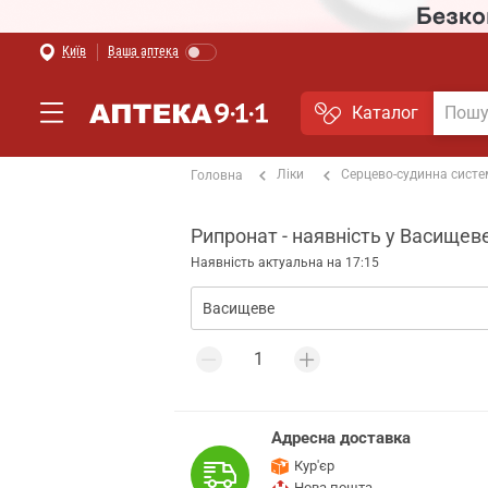
Київ
Ваша аптека
Каталог
Ліки
Серцево-судинна сист
Головна
Рипронат - наявність у Васищев
Наявність актуальна на 17:15
Адресна доставка
Кур'єр
Нова пошта