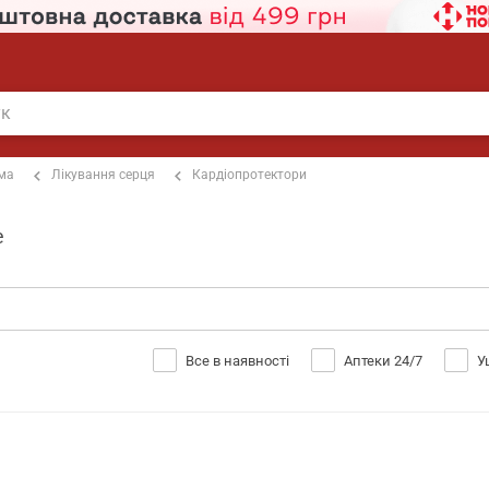
ема
Лікування серця
Кардіопротектори
е
Все в наявності
Аптеки 24/7
У