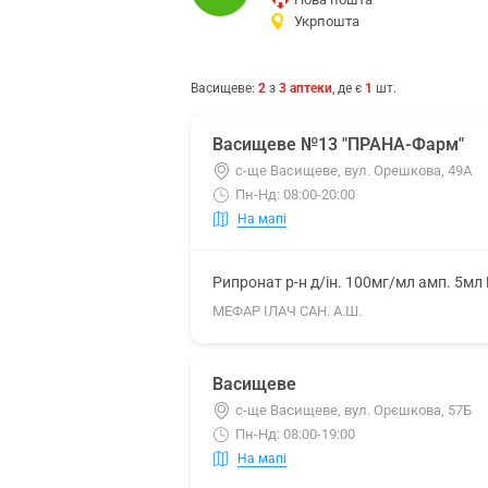
Укрпошта
Васищеве
:
2
з
3
аптеки
, де є
1
шт.
Васищеве №13 "ПРАНА-Фарм"
с-ще Васищеве, вул. Орешкова, 49А
Пн-Нд: 08:00-20:00
На мапі
Рипронат р-н д/ін. 100мг/мл амп. 5мл
МЕФАР ІЛАЧ САН. А.Ш.
Васищеве
с-ще Васищеве, вул. Орєшкова, 57Б
Пн-Нд: 08:00-19:00
На мапі