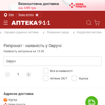
Київ
Ваша аптека
Серцево-судинна система
Лікування серця
Кардіопротектори
Рипронат - наявність у Овручі
Наявність актуальна на 13:30
Все в наявності
Аптеки 24/7
Уцінка
Адресна доставка
Кур'єр
Нова пошта