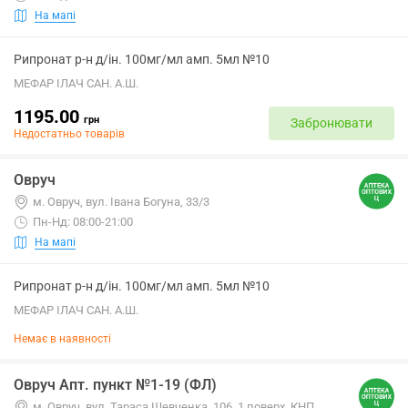
На мапі
Рипронат р-н д/ін. 100мг/мл амп. 5мл №10
МЕФАР ІЛАЧ САН. А.Ш.
1195.00
грн
Забронювати
Недостатньо товарів
Овруч
м. Овруч, вул. Івана Богуна, 33/3
Пн-Нд: 08:00-21:00
На мапі
Рипронат р-н д/ін. 100мг/мл амп. 5мл №10
МЕФАР ІЛАЧ САН. А.Ш.
Немає в наявності
Овруч Апт. пункт №1-19 (ФЛ)
м. Овруч, вул. Тараса Шевченка, 106, 1 поверх, КНП