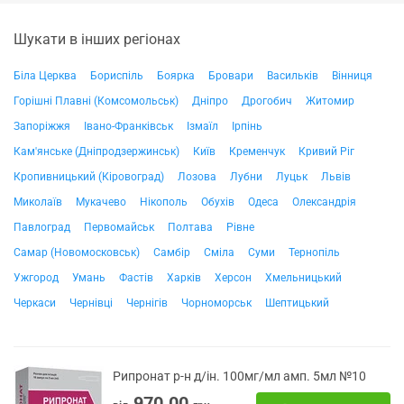
Шукати в інших регіонах
Біла Церква
Бориспіль
Боярка
Бровари
Васильків
Вінниця
Горішні Плавні (Комсомольськ)
Дніпро
Дрогобич
Житомир
Запоріжжя
Івано-Франківськ
Ізмаїл
Ірпінь
Кам'янське (Дніпродзержинськ)
Київ
Кременчук
Кривий Ріг
Кропивницький (Кіровоград)
Лозова
Лубни
Луцьк
Львів
Миколаїв
Мукачево
Нікополь
Обухів
Одеса
Олександрія
Павлоград
Первомайськ
Полтава
Рівне
Самар (Новомосковськ)
Самбір
Сміла
Суми
Тернопіль
Ужгород
Умань
Фастів
Харків
Херсон
Хмельницький
Черкаси
Чернівці
Чернігів
Чорноморськ
Шептицький
Рипронат р-н д/ін. 100мг/мл амп. 5мл №10
970.00