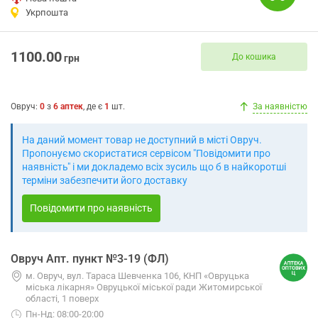
Укрпошта
1100.00
До кошика
грн
Овруч
:
0
з
6
аптек
, де є
1
шт.
За наявністю
На даний момент товар не доступний в місті Овруч.
Пропонуємо скористатися сервісом "Повідомити про
наявність" і ми докладемо всіх зусиль що б в найкоротші
терміни забезпечити його доставку
Повідомити про наявність
Овруч Апт. пункт №3-19 (ФЛ)
м. Овруч, вул. Тараса Шевченка 106, КНП «Овруцька
міська лікарня» Овруцької міської ради Житомирської
області, 1 поверх
Пн-Нд: 08:00-20:00