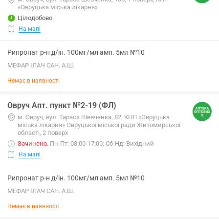
«Овруцька міська лікарня»
Цілодобово
На мапі
Рипронат р-н д/ін. 100мг/мл амп. 5мл №10
МЕФАР ІЛАЧ САН. А.Ш.
Немає в наявності
Овруч Апт. пункт №2-19 (ФЛ)
м. Овруч, вул. Тараса Шевченка, 82, КНП «Овруцька
міська лікарня» Овруцької міської ради Житомирської
області, 2 поверх
Зачинено
.
Пн-Пт: 08:00-17:00; Сб-Нд: Вихідний
На мапі
Рипронат р-н д/ін. 100мг/мл амп. 5мл №10
МЕФАР ІЛАЧ САН. А.Ш.
Немає в наявності