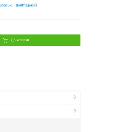
морськ
Шептицький
До кошика