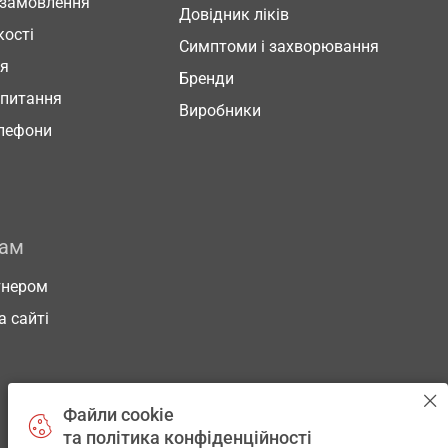
 замовлення
Довідник ліків
кості
Симптоми і захворювання
ня
Бренди
 питання
Виробники
елефони
рам
тнером
а сайті
Файли cookie
та політика конфіденційності