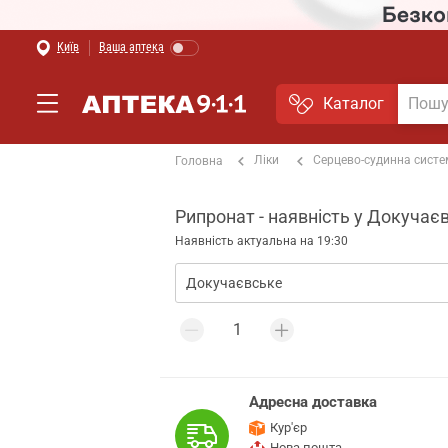
Київ
Ваша аптека
Каталог
Ліки
Серцево-судинна сист
Головна
Рипронат - наявність у Докучає
Наявність актуальна на 19:30
Адресна доставка
Кур'єр
Нова пошта