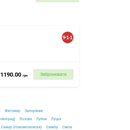
1190.00
Забронювати
грн
ч
Житомир
Запоріжжя
ровоград)
Лозова
Лубни
Луцьк
Самар (Новомосковськ)
Самбір
Сміла