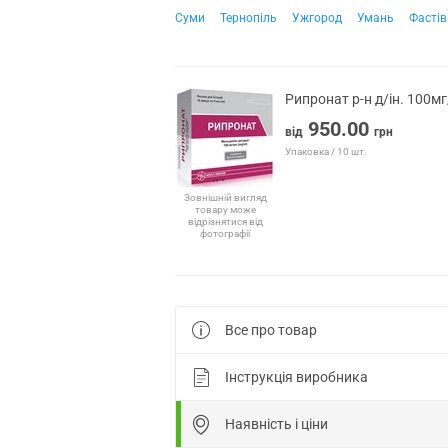
Суми
Тернопіль
Ужгород
Умань
Фастів
Рипронат р-н д/ін. 100м
950.00
від
грн
Упаковка / 10 шт.
Зовнішній вигляд
товару може
відрізнятися від
фотографії
Все про товар
Інструкція виробника
Наявність і ціни