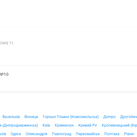
НАУ, 11
 №10
Васильків
Вінниця
Горішні Плавні (Комсомольськ)
Дніпро
Дрогоби
е (Дніпродзержинськ)
Київ
Кременчук
Кривий Ріг
Кропивницький (Кі
ухів
Одеса
Олександрія
Павлоград
Первомайськ
Полтава
Рівне