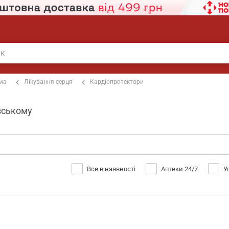
ема
Лікування серця
Кардіопротектори
вському
Все в наявності
Аптеки 24/7
У