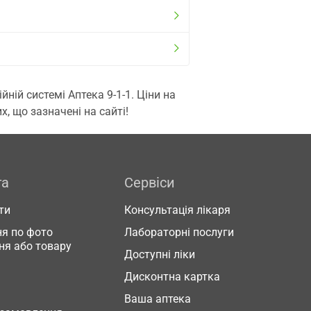
ій системі Аптека 9-1-1. Ціни на
, що зазначені на сайті!
га
Сервіси
ти
Консультація лікаря
я по фото
Лабораторні послуги
ня або товару
Доступні ліки
Дисконтна картка
Ваша аптека