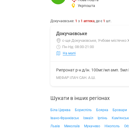
Укрпошта
Докучаєвське
:
1
з
1
аптека
, де є
1
шт.
Докучаєвське
с-ще Докучаєвське, Учбове містечко Х
Пн-Нд: 08:00-21:00
На мапі
Рипронат р-н д/ін. 100мг/мл амп. 5мл
МЕФАР ІЛАЧ САН. А.Ш.
Шукати в інших регіонах
Біла Церква
Бориспіль
Боярка
Бровари
Івано-Франківськ
Ізмаїл
Ірпінь
Кам'янськ
Львів
Миколаїв
Мукачево
Нікополь
Об