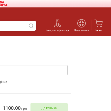
Консультація лікаря
Ваша аптека
Кошик
цінка
1100.00
До кошика
грн