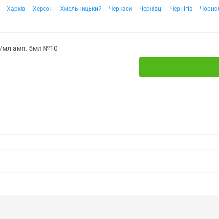
Харків
Херсон
Хмельницький
Черкаси
Чернівці
Чернігів
Чорно
г/мл амп. 5мл №10