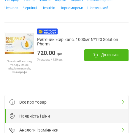
Черкаси
Чернівці
Чернігів
Чорноморськ
Шептицький
Риб'ячий жир капс. 1000мг №120 Solution
Pharm
720.00
грн
До кошика
Упаковка / 120 шт.
Зовнішній вигляд
товару може
відрізнятися від
фотографії
Все про товар
Наявність і ціни
Аналоги і замінники