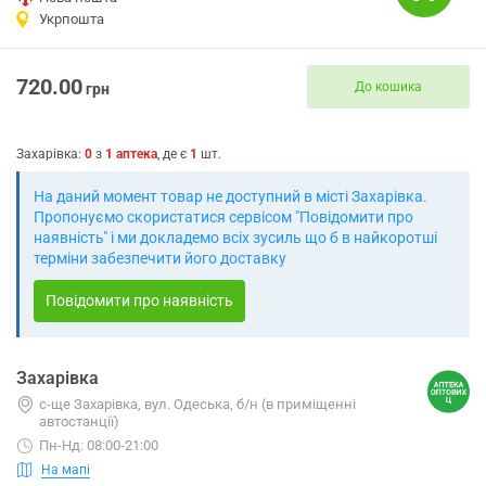
Укрпошта
720.00
До кошика
грн
Захарівка
:
0
з
1
аптека
, де є
1
шт.
На даний момент товар не доступний в місті Захарівка.
Пропонуємо скористатися сервісом "Повідомити про
наявність" і ми докладемо всіх зусиль що б в найкоротші
терміни забезпечити його доставку
Повідомити про наявність
Захарівка
с-ще Захарівка, вул. Одеська, б/н (в приміщенні
автостанції)
Пн-Нд: 08:00-21:00
На мапі