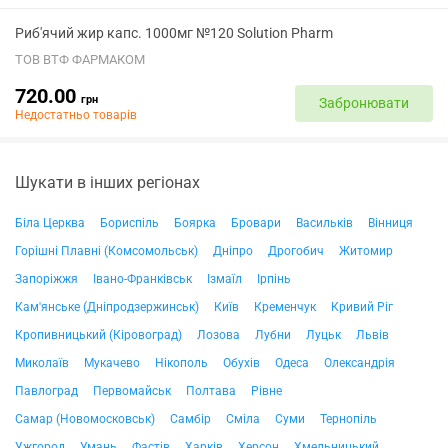
Риб'ячий жир капс. 1000мг №120 Solution Pharm
ТОВ ВТФ ФАРМАКОМ
720.00
грн
Забронювати
Недостатньо товарів
Шукати в інших регіонах
Біла Церква
Бориспіль
Боярка
Бровари
Васильків
Вінниця
Горішні Плавні (Комсомольськ)
Дніпро
Дрогобич
Житомир
Запоріжжя
Івано-Франківськ
Ізмаїл
Ірпінь
Кам'янське (Дніпродзержинськ)
Київ
Кременчук
Кривий Ріг
Кропивницький (Кіровоград)
Лозова
Лубни
Луцьк
Львів
Миколаїв
Мукачево
Нікополь
Обухів
Одеса
Олександрія
Павлоград
Первомайськ
Полтава
Рівне
Самар (Новомосковськ)
Самбір
Сміла
Суми
Тернопіль
Ужгород
Умань
Фастів
Харків
Херсон
Хмельницький